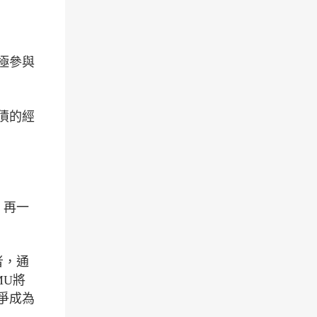
極參與
債的經
，再一
者，通
MU將
爭成為