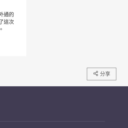
外通的
了這次
。
分享