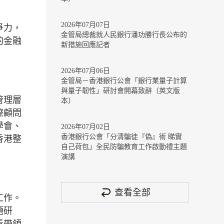
2026年07月07日
爭力，
金管局總裁就人民銀行潘功勝行長公布的
的金融
新措施回應記者
2026年07月06日
金管局－香港銀行公會「銀行業量子計算
與量子韌性」研討會開幕致辭（英文版
管理層
本）
際顧問
學會、
2026年07月02日
香港銀行公會「分清騙徒『偽』術 睇實
香港整
自己荷包」全民防騙教育工作啟動禮主題
演講
查看全部
工作。
題研
責帶領