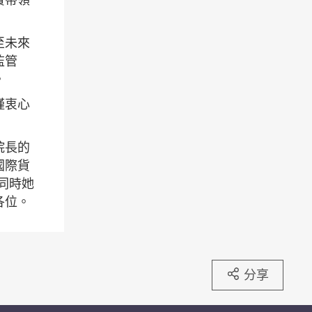
至未來
監管
。
謹衷心
院長的
國際貨
同時她
各位。
分享