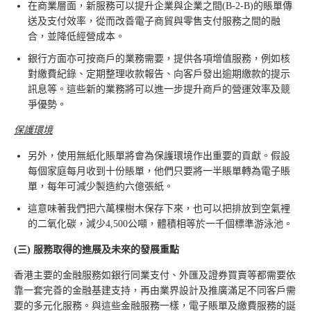
在商業層面，新服務可以提升企業與企業之間(B-2-B)的賬單傳
送及支付效率，從而改善電子商貿與零售支付服務之間的融
合，並降低經營成本。
銀行方面亦可按商戶的業務需要，提供各項增值服務，例如核
對繳費紀錄、定期整理收款報告、向客戶發出逾期繳款的提示
訊息等。這些新的業務將可以進一步提升商戶的營運效率及競
爭優勢。
保護環境
另外，使用無紙化賬單將會為保護環境作出重要的貢獻。假設
每個家庭每月收到十份賬單，他們只要將一半賬單轉為電子賬
單，每年可減少製造約六億張紙。
這意味著我們把六萬棵樹木保存下來，也可以把排放到空氣裡
的二氧化碳，減少4,500公噸，體積相等於一千個標準游泳池。
(
三
)
服務取得的
進
展及未來的發展重點
香港主要的金融服務如銀行同業支付、外匯及證券買賣等都需要依
靠一套完善的金融基建支持，再由業界設計及推廣滿足不同客戶需
要的多元化服務。與這些金融服務一樣，電子賬單及繳費服務的誕