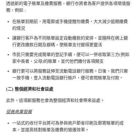
透過新的電子賬單及繳費服務，銀行亦將會為客戶提供各項增值服
務，例如﹕
在賬單到期前，用電郵或手機提醒你繳費，大大減少逾期繳費
的情況
讓銀行客戶為不同賬單設定自動繳款的安排，並隨時在網上銀
行更改繳款日期及銀碼，使賬單支付變得更靈活
市民只需要完成簡單的登記手續，便可以一併收取第三方(例如
家中長者、父母)的賬單，並代他們繳付各項開支
銀行更可以將服務延伸至流動電話銀行服務。日後，我們只需
一按手機，登入流動電話銀行賬戶，便可查閱賬單及付款。
(
二
)
整個經濟和社會益處
此外，這項新服務也會為整個經濟和社會帶來益處。
促進商業發展
一站式的收付平台將可為參與商戶節省印刷及郵寄賬單的成
本，並提高核對賬單及繳費的營運效率。