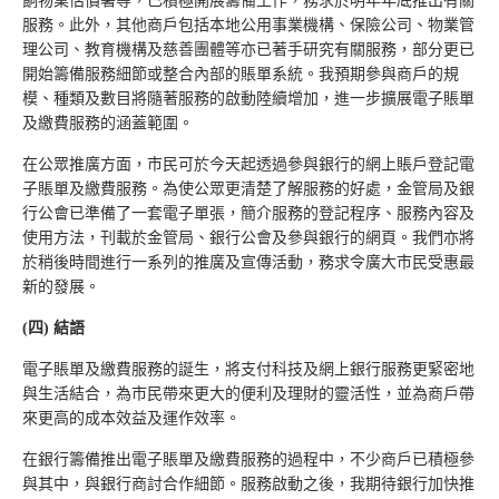
餉物業估價署等，已積極開展籌備工作，務求於明年年底推出有關
服務。此外，其他商戶包括本地公用事業機構、保險公司、物業管
理公司、教育機構及慈善團體等亦已著手研究有關服務，部分更已
開始籌備服務細節或整合內部的賬單系統。我預期參與商戶的規
模、種類及數目將隨著服務的啟動陸續增加，進一步擴展電子賬單
及繳費服務的涵蓋範圍。
在公眾推廣方面，市民可於今天起透過參與銀行的網上賬戶登記電
子賬單及繳費服務。為使公眾更清楚了解服務的好處，金管局及銀
行公會已準備了一套電子單張，簡介服務的登記程序、服務內容及
使用方法，刊載於金管局、銀行公會及參與銀行的網頁。我們亦將
於稍後時間進行一系列的推廣及宣傳活動，務求令廣大市民受惠最
新的發展。
(
四
)
結語
電子賬單及繳費服務的誕生，將支付科技及網上銀行服務更緊密地
與生活結合，為市民帶來更大的便利及理財的靈活性，並為商戶帶
來更高的成本效益及運作效率。
在銀行籌備推出電子賬單及繳費服務的過程中，不少商戶已積極參
與其中，與銀行商討合作細節。服務啟動之後，我期待銀行加快推