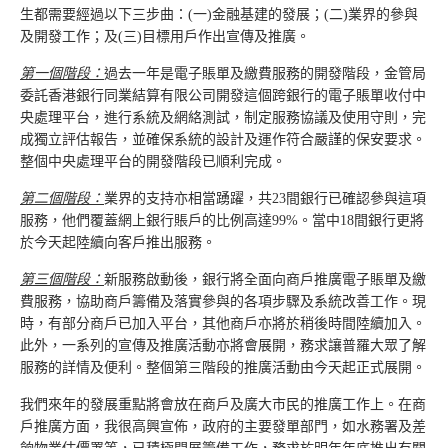
生都需要經過以下三步曲：(一)金融基建的發展；(二)業界的參與
及開發工作；及(三)目標用戶作出宣傳及推廣。
第一個階段：
過去一年是電子賬單及繳費服務的開發階段，金管局
委託香港銀行同業結算有限公司開發這個跨銀行的電子賬單收付中
央處理平台，進行系統及網絡測試，制定服務協議及使用守則，完
成獨立評估報告，並確保系統的設計及運作符合嚴謹的保安要求。
整個中央處理平台的開發階段已順利完成。
第二個階段：
業界的支持亦相當踴躍，共23間銀行已確認參與這項
服務，他們覆蓋網上銀行賬戶的比例高達99%。當中18間銀行更將
於今天起陸續向客戶推出服務。
第三個階段：
新服務啟動後，銀行將全面向商戶推廣電子賬單及繳
費服務，協助商戶籌備及落實參與的各項步驟及系統改善工作。現
時，有部分商戶已加入平台，其他商戶亦將於稍後時間陸續加入。
此外，一系列的宣傳及推廣活動亦將會展開，務求讓普羅大眾了解
服務的詳情及便利。整個第三階段的推廣活動由今天起正式展開。
我們來年的發展重點將會放在商戶及廣大市民的推廣工作上。在商
戶推廣方面，我很高興宣佈，政府的主要發單部門，如水務署及差