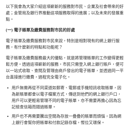
以下我會為大家介紹這項嶄新的服務對市民、企業及社會帶來的好
處；金管局及銀行界推動這項服務取得的進展；以及未來的發展重
點。
(一)
電子賬單及繳費服務對市民的好處
電子賬單及繳費服務對市民來說，特別是相對現有的網上銀行服
務，有什麼新的特點和功能呢？
電子賬單及繳費服務最大的優點，就是將管理賬單的工作變得更輕
鬆方便。透過這項嶄新的服務，市民只需登入網上銀行賬戶，便可
以一站式收取、查閱及管理由商戶發出的電子賬單，並透過同一平
台直接進行繳費，過程完全電子化。
用戶無需再從不同渠道如郵寄、電郵或手機短訊收取賬單，因
為新賬單都會以電子檔案方式，傳送到他們的網上銀行戶口，
用戶可以更輕易管理不同的電子賬單，亦不需要再擔心因為忘
記檢查信箱而錯過賬單。
用戶也不再需要騰出空間為存放一疊疊的賬單而煩惱，因為網
上銀行會幫你把賬單和付款記錄存檔，慳位又環保。