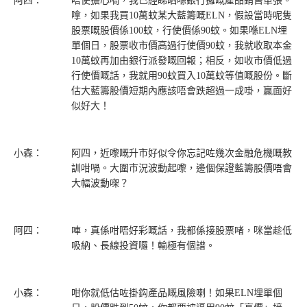
阿四：
唔使擔心喎，我已經睇晒喺銀行攞嘅產品銷售單張。
嗱，如果我買10萬蚊某大藍籌嘅ELN，假設當時呢隻
股票嘅股價係100蚊，行使價係90蚊。如果喺ELN埋
單個日，股票收市價高過行使價90蚊，我就收取本金
10萬蚊再加由銀行派發嘅回報；相反，如收市價低過
行使價嘅話，我就用90蚊買入10萬蚊等值嘅股份。斷
估大藍籌股價短期內應該唔會跌超過一成啩，贏面好
似好大！
小森：
阿四，近嚟嘅升市好似令你忘記咗幾次金融危機嘅教
訓咁喎。大圍市況波動起嚟，邊個保證藍籌股價唔會
大幅波動㗎？
阿四：
唓，真係咁唔好彩嘅話，我都係接股票啫，咪當趁低
吸納、長線投資囉！輸極有個譜。
小森：
咁你就低估咗掛鈎產品嘅風險喇！如果ELN埋單個