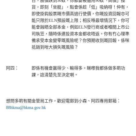
日，股價跌到50蚊，你都要被逼用90蚊「高價」接
貨，即刻「坐艇」，點會係趁「低」吸納呀！仲有，
即使掛鈎股票嘅市價高過行使價，你嘅投資回報亦可
能只限於ELN預設嘅上限；相反喺最壞情況下，你可
能會蝕晒全部本金，例如ELN發行商或者嗰間上市公
司執笠，隨時係連投資本金都收唔返。你有冇心理準
備承受本金變零嘅風險呢？你預期收到嘅回報，係咪
抵銷到咁大損失嘅風險？
阿四：
即係有機會贏得少、輸得多。睇嚟我都係做多啲功
課，諗清楚先至決定喇。
想問多啲有關金管局工作，歡迎電郵到小森、阿四專用郵箱：
88hkma@hkma.gov.hk