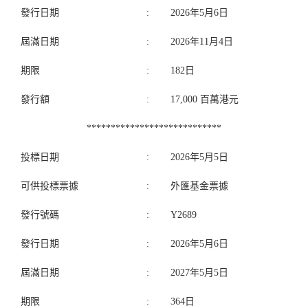
發行日期
:
2026年5月6日
屆滿日期
:
2026年11月4日
期限
:
182日
發行額
:
17,000 百萬港元
****************************
投標日期
:
2026年5月5日
可供投標票據
:
外匯基金票據
發行號碼
:
Y2689
發行日期
:
2026年5月6日
屆滿日期
:
2027年5月5日
期限
:
364日