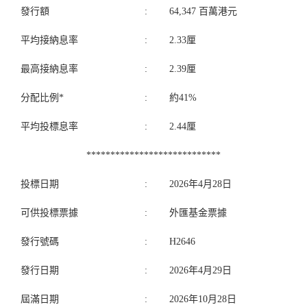
發行額
:
64,347 百萬港元
平均接納息率
:
2.33厘
最高接納息率
:
2.39厘
分配比例*
:
約41%
平均投標息率
:
2.44厘
****************************
投標日期
:
2026年4月28日
可供投標票據
:
外匯基金票據
發行號碼
:
H2646
發行日期
:
2026年4月29日
屆滿日期
:
2026年10月28日