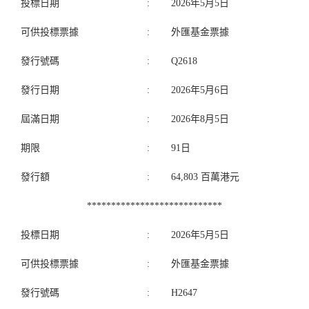
投標日期
:
2026年5月5日
可供投標票據
:
外匯基金票據
發行號碼
:
Q2618
發行日期
:
2026年5月6日
屆滿日期
:
2026年8月5日
期限
:
91日
發行額
:
64,803 百萬港元
****************************
投標日期
:
2026年5月5日
可供投標票據
:
外匯基金票據
發行號碼
:
H2647