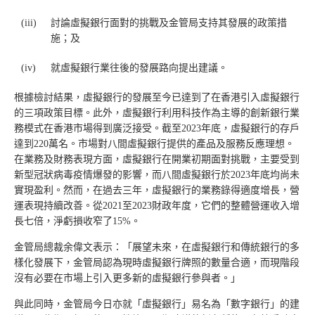
(iii)
討論虛擬銀行面對的挑戰及金管局支持其發展的政策措
施；及
(iv)
就虛擬銀行業往後的發展路向提出建議。
根據檢討結果，虛擬銀行的發展至今已達到了在香港引入虛擬銀行
的三項政策目標。此外，虛擬銀行利用科技作為主導的創新銀行業
務模式在香港市場得到廣泛接受。截至2023年底，虛擬銀行的存戶
達到220萬名。市場對八間虛擬銀行提供的產品及服務反應理想。
在業務及財務表現方面，虛擬銀行在開業初期面對挑戰，主要受到
新型冠狀病毒疫情爆發的影響，而八間虛擬銀行於2023年底均尚未
實現盈利。然而，在過去三年，虛擬銀行的業務錄得適度增長，營
運表現持續改善。從2021至2023財政年度，它們的整體營運收入增
長七倍，淨虧損收窄了15%。
金管局總裁余偉文表示：「展望未來，在虛擬銀行和傳統銀行的多
樣化發展下，金管局認為現時虛擬銀行牌照的數量合適，而現階段
沒有必要在市場上引入更多新的虛擬銀行參與者。」
與此同時，金管局今日亦就「虛擬銀行」易名為「數字銀行」的建