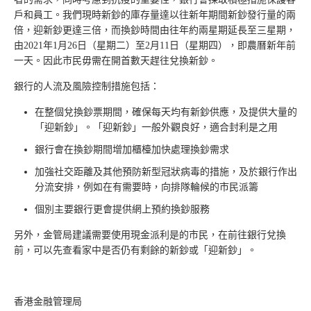
戶和員工。我們現時新鈔的庫存量達以往新年期間新鈔發行量的兩
倍，迎新鈔更達三倍，而換鈔時間由往年約兩星期延長至三星期，
由2021年1月26日（星期二）至2月11日（星期四），即農曆新年前
一天。因此市民毋需在開首數天趕往兌換新鈔。
銀行的人流及風險控制措施包括：
在整個兌換鈔票期間，確保每天均有新鈔供應，及提供大量的
「迎新鈔」。「迎新鈔」一般外觀良好，適合封利是之用
銀行會在換鈔期間增加櫃檯加快處理換鈔需求
加強社交距離及其他預防新型冠狀病毒的措施，及於銀行作出
分流安排，例如在有需要時，向排隊輪候的市民派籌
個別主要銀行更會提供網上預約換鈔服務
另外，金管局建議需要使用現金派利是的市民，在前往銀行兌換
前，可以先查看家中是否仍有剩餘的新鈔或「迎新鈔」。
香港金融管理局