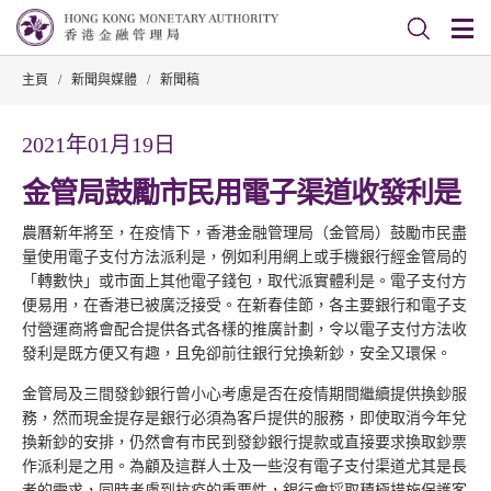
主頁
/
新聞與媒體
/
新聞稿
2021年01月19日
金管局鼓勵市民用電子渠道收發利是
農曆新年將至，在疫情下，香港金融管理局（金管局）鼓勵市民盡
量使用電子支付方法派利是，例如利用網上或手機銀行經金管局的
「轉數快」或市面上其他電子錢包，取代派實體利是。電子支付方
便易用，在香港已被廣泛接受。在新春佳節，各主要銀行和電子支
付營運商將會配合提供各式各樣的推廣計劃，令以電子支付方法收
發利是既方便又有趣，且免卻前往銀行兌換新鈔，安全又環保。
金管局及三間發鈔銀行曾小心考慮是否在疫情期間繼續提供換鈔服
務，然而現金提存是銀行必須為客戶提供的服務，即使取消今年兌
換新鈔的安排，仍然會有市民到發鈔銀行提款或直接要求換取鈔票
作派利是之用。為顧及這群人士及一些沒有電子支付渠道尤其是長
者的需求，同時考慮到抗疫的重要性，銀行會採取積極措施保護客