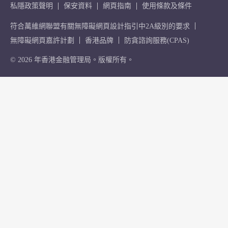
私隱政策聲明
保安資料
網頁指南
使用條款及條件
符合萬維網聯盟有關無障礙網頁設計指引中2A級別的要求
無障礙網頁嘉許計劃
香港品牌
防貪諮詢服務(CPAS)
© 2026 年香港金融管理局。版權所有。