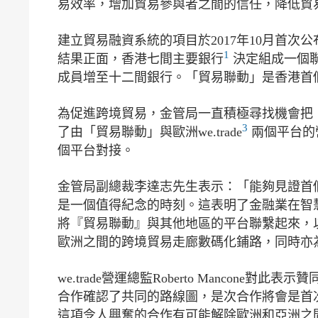
易效率，增加貿易參與者之間的信任，降低貿
建立貿易融資系統的項目於2017年10月首次
1
結果正面，香港七間主要銀行
決定組成一個聯
成員增至十二間銀行。「貿易聯動」是香港首
為促進跨境貿易，金管局一直積極尋找機會把
3
了由「貿易聯動」與歐洲we.trade
兩個平台的
個平台對接。
金管局副總裁李達志先生表示：「能夠見證首
是一個值得紀念的時刻。這表明了金融業在智
將『貿易聯動』與其他地區的平台聯繫起來，以促
歐洲之間的跨境貿易走廊數碼化鋪路，同時亦
we.trade營運總監Roberto Mancone
合作確認了共同的路線圖，是次合作將會是首
這項令人興奮的合作有可能解除歐洲和亞洲之