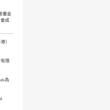
 簽署金
事會成
香港）
份有限
de為
d