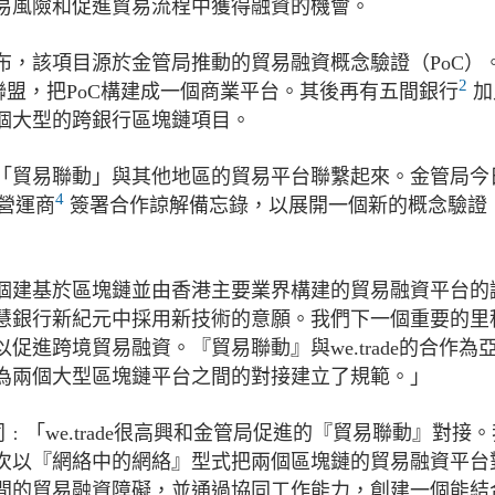
易風險和促進貿易流程中獲得融資的機會。
公布，該項目源於金管局推動的貿易融資概念驗證（PoC）
2
盟，把PoC構建成一個商業平台。其後再有五間銀行
加
個大型的跨銀行區塊鏈項目。
「貿易聯動」與其他地區的貿易平台聯繫起來。金管局今
4
營運商
簽署合作諒解備忘錄，以展開一個新的概念驗證
個建基於區塊鏈並由香港主要業界構建的貿易融資平台的
慧銀行新紀元中採用新技術的意願。我們下一個重要的里
進跨境貿易融資。『貿易聯動』與we.trade的合作為
為兩個大型區塊鏈平台之間的對接建立了規範。」
對此表示贊同﹕「we.trade很高興和金管局促進的『貿易聯動』對接
次以『網絡中的網絡』型式把兩個區塊鏈的貿易融資平台
間的貿易融資障礙，並通過協同工作能力，創建一個能結