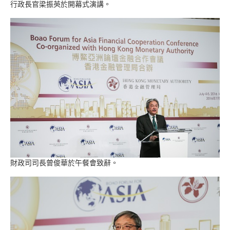
行政長官梁振英於開幕式演講。
財政司司長曾俊華於午餐會致辭。