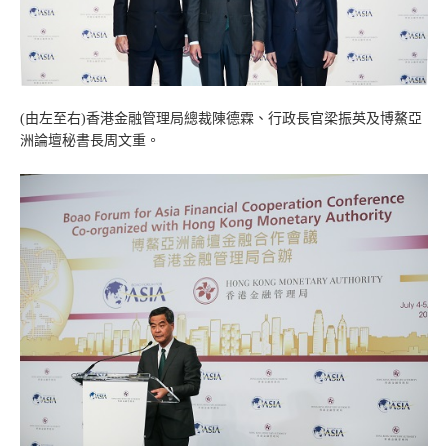
(由左至右)香港金融管理局總裁陳德霖、行政長官梁振英及博鰲亞
洲論壇秘書長周文重。