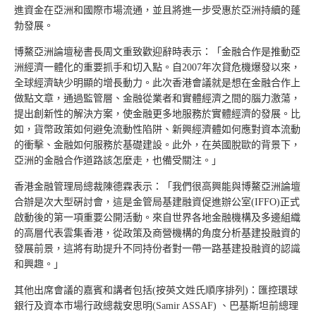
進資金在亞洲和國際市場流通，並且將進一步受惠於亞洲持續的蓬
勃發展。
博鰲亞洲論壇秘書長周文重致歡迎辭時表示：「金融合作是推動亞
洲經濟一體化的重要抓手和切入點。自2007年次貸危機爆發以來，
全球經濟缺少明顯的增長動力。此次香港會議就是想在金融合作上
做點文章，通過監管層、金融從業者和實體經濟之間的腦力激蕩，
提出創新性的解決方案，使金融更多地服務於實體經濟的發展。比
如，貨幣政策如何避免流動性陷阱、新興經濟體如何應對資本流動
的衝擊、金融如何服務於基礎建設。此外，在英國脫歐的背景下，
亞洲的金融合作道路該怎麼走，也備受關注。」
香港金融管理局總裁陳德霖表示：「我們很高興能與博鰲亞洲論壇
合辦是次大型硏討會，這是金管局基建融資促進辦公室(IFFO)正式
啟動後的第一項重要公開活動。來自世界各地金融機構及多邊組織
的高層代表雲集香港，從政策及商營機構的角度分析基建投融資的
發展前景，這將有助提升不同持份者對一帶一路基建投融資的認識
和興趣。」
其他出席會議的嘉賓和講者包括(按英文姓氏順序排列)：匯控環球
銀行及資本市場行政總裁安思明(Samir ASSAF) 、巴基斯坦前總理