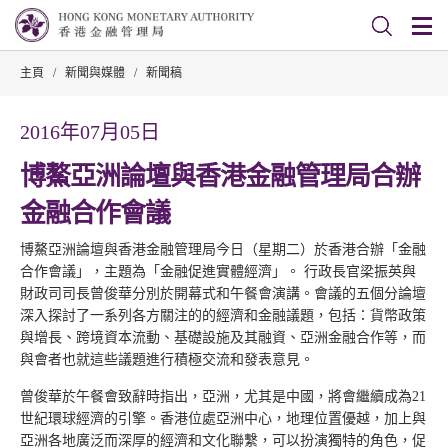
主頁
/
新聞與媒體
/
新聞稿
2016年07月05日
博鰲亞洲論壇與香港金融管理局合辦
金融合作會議
博鰲亞洲論壇與香港金融管理局今日（星期二）於香港合辦「金融
合作會議」，主題為「金融促進實體經濟」。 行政長官梁振英與
財政司司長曾俊華分別於開幕式和午餐會演講。會議的五個分論壇
深入探討了一系列各方關注的的經濟和金融議題，包括：貨幣政策
與增長、跨境資本流動、基礎設施及其融資、亞洲金融合作等，而
與會者也就這些議題進行積極交流和發表意見。
曾俊華於午餐會致辭時指出，亞洲，尤其是中國，將會繼續成為21
世紀環球經濟的引擎。香港位處亞洲中心，地理位置優越，加上與
亞洲各地廣泛而深厚的經濟和文化聯繫，可以扮演獨特的角色，促