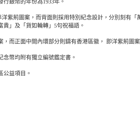
行銀幣的年份為1933年。
標準洋紫荊圖案，而背面則採用特別紀念設計，分別刻有「
富貴」及「貨如輪轉」5句祝福語。
案，而正面中間內環部分則鑄有香港區徽， 即洋紫荊圖
紀念幣均附有獨立編號鑑定書。
區公益項目。