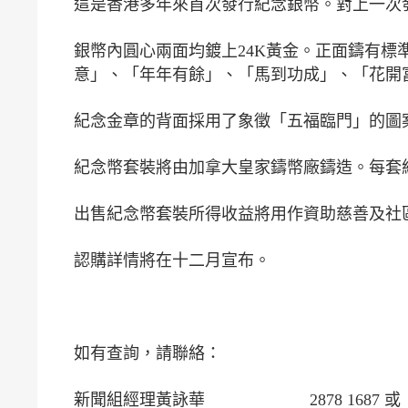
這是香港多年來首次發行紀念銀幣。對上一次發
銀幣內圓心兩面均鍍上24K黃金。正面鑄有
意」、「年年有餘」、「馬到功成」、「花開
紀念金章的背面採用了象徵「五福臨門」的圖
紀念幣套裝將由加拿大皇家鑄幣廠鑄造。每套
出售紀念幣套裝所得收益將用作資助慈善及社
認購詳情將在十二月宣布。
如有查詢，請聯絡：
新聞組經理黃詠華 2878 1687 或