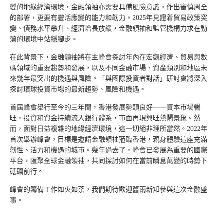
變的地緣經濟環境，金融領袖亦需要具備風險意識，作出審慎周全
的部署，更要有靈活應變的能力和韌力。2025年見證着貿易政策突
變、債務水平攀升、經濟增長放緩，金融領袖和監管機構力求在動
蕩的環境中站穩腳步。
在此背景下，金融領袖將在主峰會探討年內在宏觀經濟、貿易與數
碼領域的重要趨勢和發展，以及不同金融市場、資產類別和地區未
來幾年最突出的機遇與風險。「與國際投資者對話」研討會將深入
探討環球投資市場的最新趨勢、風險和機遇。
首屆峰會舉行至今的三年間，香港發展勢頭良好­——資本市場暢
旺，投資和資金持續流入銀行體系，市面再現興旺熱鬧景象。然
而，面對日益複雜的地緣經濟環境，這一切絕非理所當然。2022年
首次舉辦峰會，目標是邀請金融領袖蒞臨香港，親身體驗這座充滿
韌性、活力和機遇的城市。幾年過去了，峰會已發展為重要的國際
平台，匯聚全球金融領袖，共同探討如何在當前瞬息萬變的時勢下
砥礪前行。
峰會的籌備工作如火如荼，我們期待歡迎舊雨新知參與這次金融盛
事。