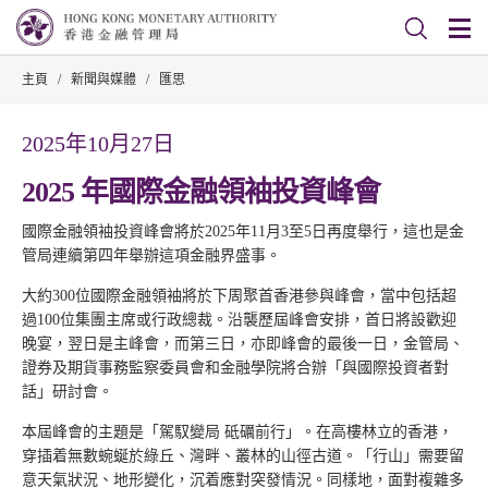
主頁
/
新聞與媒體
/
匯思
2025年10月27日
2025 年國際金融領袖投資峰會
國際金融領袖投資峰會將於2025年11月3至5日再度舉行，這也是金
管局連續第四年舉辦這項金融界盛事。
大約300位國際金融領袖將於下周聚首香港參與峰會，當中包括超
過100位集團主席或行政總裁。沿襲歷屆峰會安排，首日將設歡迎
晚宴，翌日是主峰會，而第三日，亦即峰會的最後一日，金管局、
證券及期貨事務監察委員會和金融學院將合辦「與國際投資者對
話」研討會。
本屆峰會的主題是「駕馭變局 砥礪前行」。在高樓林立的香港，
穿插着無數蜿蜒於綠丘、灣畔、叢林的山徑古道。「行山」需要留
意天氣狀況、地形變化，沉着應對突發情況。同樣地，面對複雜多