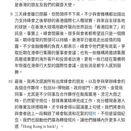
是香港的朋友及我們的親善大使。
三天峰會雖已閉幕，但勢頭停不下來。不少與會機構都出錢出
力支持峰會之後舉辦的香港國際七人欖球賽，與來自全球各地
的球迷，在香港大球場用歡呼聲向世界說出「香港回來了」的
訊息。事實上，峰會閉幕後，很多與會者都希望這只是一個開
端，期待復常的勢頭可以持續，香港早日徹底走出疫情的陰
霾。不少金融機構的負責人都表示，峰會令他們更有底氣，爭
取近期在港舉行集團的董事會會議；也有一些機構將邀請集團
高層或重要的海外客戶和投資者訪港，更有一些已經在籌備明
年恢復在港舉行大型的國際性會議。這些消息都令人感到鼓
舞。
最後，我再次感謝所有出席峰會的朋友，以及參與舉辦峰會的
各個合作夥伴，包括M+博物館、政府部門、港交所、金管局
同事，尤其是不少同事及合作夥伴在颱風襲港、滂沱大雨之
時，仍然緊守崗位，發揮專業精神完成工作，充分體現香港人
的專業及拼搏精神，才令峰會得以圓滿畫上句號。我們將會向
與會者送上一段輯錄了峰會點滴和花絮的
短片
，不但是留個紀
念，我們也鼓勵他們廣為轉發短片，讓他們機構內外更多人知
道「Hong Kong is back!」。