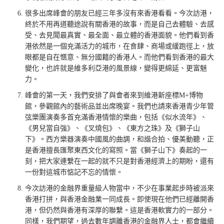
很多出席峰會的朋友已經三年多沒有來香港看看。今次訪港，
終於不用再道聽途說有關香港的故事，而是自己去體驗、去感
受、去見聞最真實、最全面、最立體的香港面貌。他們看到香
港依然是一個充滿活力的城市，在食肆、商場或緩跑徑上，放
眼都是自在愜意、無分國籍的香港人。而他們看到香港的最大
變化，也許就是維多利亞港的風景線，變得更綿延、更富魅
力。
峰會的第一天，我們安排了與會者來到維港新座標M+博物
館，參觀館內的藝術品並出席晚宴。我們也請來香港青少年管
弦樂團演奏多首充滿香港情懷的樂曲，包括《似水流年》、
《男兒當自強》、《叉燒包》、《東方之珠》及《獅子山
下》。西方樂器演奏中國風的曲調，和諧合拍、優美動聽，正
是香港擅長匯聚東西文化的寫照。當《獅子山下》奏起的一
刻，把大家連繫在一起的就不只是對香港經濟上的期盼，還有
一份對這城市惦記不忘的情懷。
今次訪港的金融界重量級人物當中，不少在事業起步時被派來
香港打拼，與香港金融業一同成長。即使現在他們已經離開香
港，但仍然與香港有深厚的聯繫。這是香港軟實力的一部分。
同樣，我們期望，過去數年調離香港的金融界人士，都會繼續