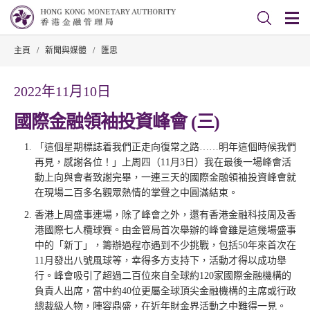
主頁
/
新聞與媒體
/
匯思
2022年11月10日
國際金融領袖投資峰會 (三)
「這個星期標誌着我們正走向復常之路……明年這個時候我們
再見，感謝各位！」上周四（11月3日）我在最後一場峰會活
動上向與會者致謝完畢，一連三天的國際金融領袖投資峰會就
在現場二百多名觀眾熱情的掌聲之中圓滿結束。
香港上周盛事連場，除了峰會之外，還有香港金融科技周及香
港國際七人欖球賽。由金管局首次舉辦的峰會雖是這幾場盛事
中的「新丁」，籌辦過程亦遇到不少挑戰，包括50年來首次在
11月發出八號風球等，幸得多方支持下，活動才得以成功舉
行。峰會吸引了超過二百位來自全球約120家國際金融機構的
負責人出席，當中約40位更屬全球頂尖金融機構的主席或行政
總裁級人物，陣容鼎盛，在近年財金界活動之中難得一見。