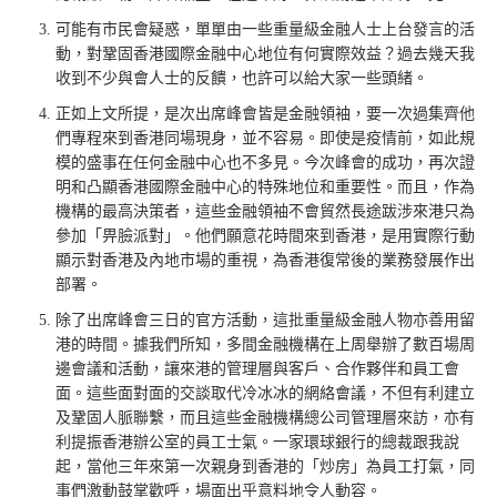
可能有市民會疑惑，單單由一些重量級金融人士上台發言的活
動，對鞏固香港國際金融中心地位有何實際效益？過去幾天我
收到不少與會人士的反饋，也許可以給大家一些頭緒。
正如上文所提，是次出席峰會皆是金融領袖，要一次過集齊他
們專程來到香港同場現身，並不容易。即使是疫情前，如此規
模的盛事在任何金融中心也不多見。今次峰會的成功，再次證
明和凸顯香港國際金融中心的特殊地位和重要性。而且，作為
機構的最高決策者，這些金融領袖不會貿然長途跋涉來港只為
參加「畀臉派對」。他們願意花時間來到香港，是用實際行動
顯示對香港及內地市場的重視，為香港復常後的業務發展作出
部署。
除了出席峰會三日的官方活動，這批重量級金融人物亦善用留
港的時間。據我們所知，多間金融機構在上周舉辦了數百場周
邊會議和活動，讓來港的管理層與客戶、合作夥伴和員工會
面。這些面對面的交談取代冷冰冰的網絡會議，不但有利建立
及鞏固人脈聯繫，而且這些金融機構總公司管理層來訪，亦有
利提振香港辦公室的員工士氣。一家環球銀行的總裁跟我說
起，當他三年來第一次親身到香港的「炒房」為員工打氣，同
事們激動鼓掌歡呼，場面出乎意料地令人動容。