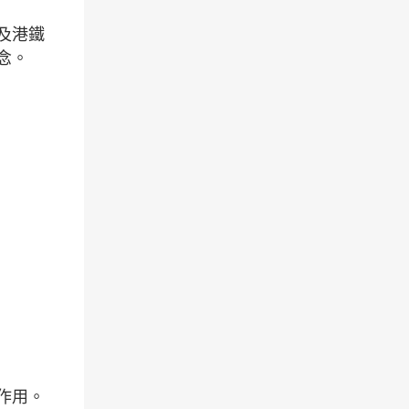
及港鐵
念。
作用。