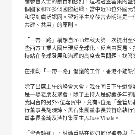
論參會人士的數目和級別，這場冠蓋雲集的盛會
個國家和70多個國際組織，當中近30位外國
和得到廣泛認同。習近平主席發言表明這是一
共建、共用」的原則。
「一帶一路」構想自2013年秋天第一次提出
些西方工業大國出現反全球化、反自由貿易、
持站在全球發展和治理的高度去看問題、找答
在推動「一帶一路」倡議的工作，香港不能缺
除了出席上午的峰會大會，我在同日下午還參
是一場老朋友聚會，除了主持人是認識多年的
我同台的另外7位嘉賓中，竟有5位是「金管局
行董事長胡曉煉、黑石集團董事長兼首席執行官Ste
董事長金琦及渣打集團主席Jose Vinals。
「資金融通」，討論重點在於如何促進參與「