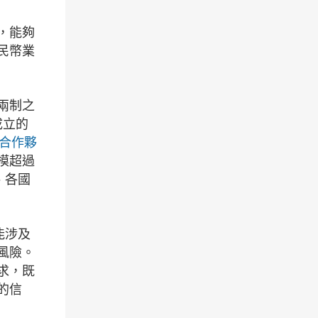
，能夠
民幣業
兩制之
成立的
合作夥
模超過
、各國
能涉及
風險。
求，既
的信