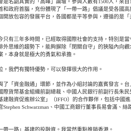
是名副其實的「高峰」論壇。參與人數有1500人，來自1
元首和政府首腦，充份體現了「一帶一路」倡議是受各國高
個開放包容的發展平台，各國都是平等參與，遵循的是「
至今只有三年多時間，已經取得國際社會的支持，特別是當
排外思維的趨勢下，能夠摒除「閉關自守」的狹隘內向觀
案，本身就是極大的勇氣和承擔。
位，我們有獨特優勢，可以發揮很大的作用。
與了「資金融通」環節，並作為小組討論的嘉賓發言。台
國際貨幣基金組織前副總裁、中國人民銀行前副行長朱民
基建融資促進辦公室」（IFFO）的合作夥伴，包括中國
phen Schwarzman、中國工商銀行董事長易會滿、絲
一帶一路」基建的投融資。我當然重點推銷香港。