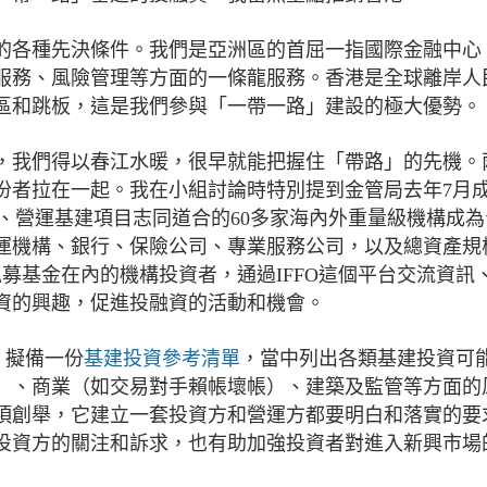
的各種先決條件。我們是亞洲區的首屈一指國際金融中心
服務、風險管理等方面的一條龍服務。香港是全球離岸人
區和跳板，這是我們參與「一帶一路」建設的極大優勢。
，我們得以春江水暖，很早就能把握住「帶路」的先機。
份者拉在一起。我在小組討論時特別提到金管局去年7月
設、營運基建項目志同道合的60多家海內外重量級機構成為
運機構、銀行、保險公司、專業服務公司，以及總資產規
募基金在內的機構投資者，通過IFFO這個平台交流資訊
資的興趣，促進投融資的活動和機會。
，擬備一份
基建投資參考清單
，當中列出各類基建投資可
）、商業（如交易對手賴帳壞帳）、建築及監管等方面的
項創舉，它建立一套投資方和營運方都要明白和落實的要
投資方的關注和訴求，也有助加強投資者對進入新興市場