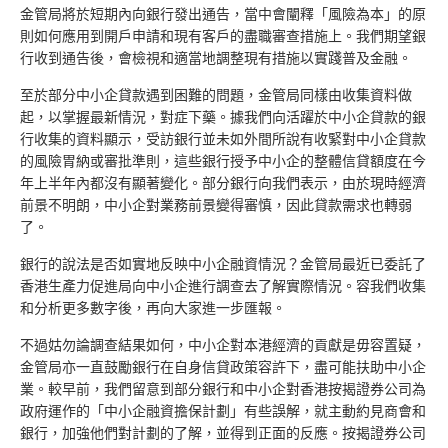
金管局將於短期內向銀行發出通告，當中會闡釋「風險為本」的原
則如何應用到開戶申請和現有客戶的盡職審查措施上。我們期望銀
行收到通告後，會檢視和適當地調整現有措施以實踐普及金融。
至於部分中小企貸款遇到困難的問題，金管局同樣由收集資料做
起，以掌握最新情況，對症下藥。據我們向活躍於中小企貸款的銀
行收集的資料顯示，受訪銀行並未如外間所說有收緊對中小企貸款
的風險胃納或審批準則，這些銀行授予中小企的整體信貸額度在今
年上半年內都沒有顯著變化。部分銀行向我們表示，由於現時經濟
前景不明朗，中小企對業務前景變得審慎，因此貸款需求也轉弱
了。
銀行的說法是否如實地反映中小企融資情況？金管局最近已委託了
香港生產力促進局向中小企進行調查去了解實際情況。容我們收集
和分析更多數字後，再向大家進一步匯報。
不過姑勿論調查結果如何，中小企對本港經濟的貢獻是毋容置疑，
金管局亦一直鼓勵銀行在自身信貸政策容許下，盡可能扶助中小企
業。較早前，我們留意到部分銀行和中小企對香港按揭證券公司為
政府運作的「中小企融資擔保計劃」有些誤解，就主動約見商會和
銀行，加強他們對計劃的了解，並得到正面的反應。按揭證券公司