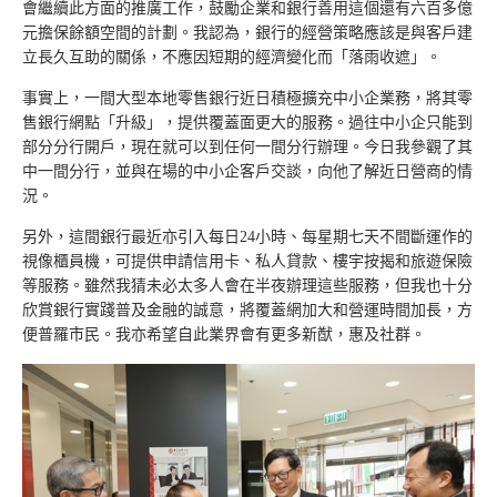
會繼續此方面的推廣工作，鼓勵企業和銀行善用這個還有六百多億
元擔保餘額空間的計劃。我認為，銀行的經營策略應該是與客戶建
立長久互助的關係，不應因短期的經濟變化而「落雨收遮」。
事實上，一間大型本地零售銀行近日積極擴充中小企業務，將其零
售銀行網點「升級」，提供覆蓋面更大的服務。過往中小企只能到
部分分行開戶，現在就可以到任何一間分行辦理。今日我參觀了其
中一間分行，並與在場的中小企客戶交談，向他了解近日營商的情
況。
另外，這間銀行最近亦引入每日24小時、每星期七天不間斷運作的
視像櫃員機，可提供申請信用卡、私人貸款、樓宇按揭和旅遊保險
等服務。雖然我猜未必太多人會在半夜辦理這些服務，但我也十分
欣賞銀行實踐普及金融的誠意，將覆蓋網加大和營運時間加長，方
便普羅市民。我亦希望自此業界會有更多新猷，惠及社群。