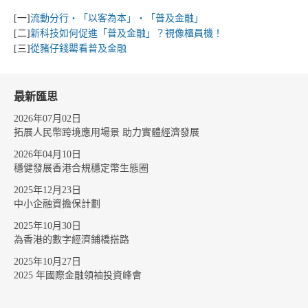
[一]
流動分行‧「以客為本」‧「普及金融」
[二]
新科技如何促進「普及金融」？視像櫃員機！
[三]
從豬仔錢罌看普及金融
最新匯思
2026年07月02日
拓展人民幣跨境應用場景 助力實體經濟發展
2026年04月10日
穩健發展香港合規穩定幣生態圈
2025年12月23日
中小企融資擔保計劃
2025年10月30日
為香港的數字經濟鋪橋搭路
2025年10月27日
2025 年國際金融領袖投資峰會