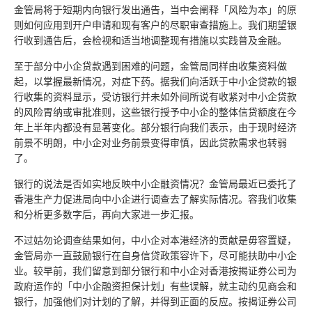
金管局将于短期内向银行发出通告，当中会阐释「风险为本」的原
则如何应用到开户申请和现有客户的尽职审查措施上。我们期望银
行收到通告后，会检视和适当地调整现有措施以实践普及金融。
至于部分中小企贷款遇到困难的问题，金管局同样由收集资料做
起，以掌握最新情况，对症下药。据我们向活跃于中小企贷款的银
行收集的资料显示，受访银行并未如外间所说有收紧对中小企贷款
的风险胃纳或审批准则，这些银行授予中小企的整体信贷额度在今
年上半年内都没有显著变化。部分银行向我们表示，由于现时经济
前景不明朗，中小企对业务前景变得审慎，因此贷款需求也转弱
了。
银行的说法是否如实地反映中小企融资情况？金管局最近已委托了
香港生产力促进局向中小企进行调查去了解实际情况。容我们收集
和分析更多数字后，再向大家进一步汇报。
不过姑勿论调查结果如何，中小企对本港经济的贡献是毋容置疑，
金管局亦一直鼓励银行在自身信贷政策容许下，尽可能扶助中小企
业。较早前，我们留意到部分银行和中小企对香港按揭证券公司为
政府运作的「中小企融资担保计划」有些误解，就主动约见商会和
银行，加强他们对计划的了解，并得到正面的反应。按揭证券公司