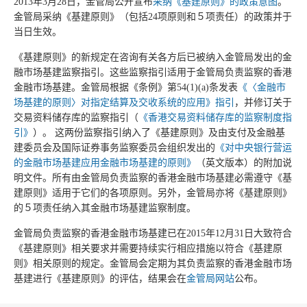
布
采纳《基建原则》的政策意图
。
2013年3月28日，金管局公开宣
金管局采纳《基建原则》（包括24项原则和５项责任）的政策并于
当日生效。
《基建原则》的新规定在咨询有关各方后已被纳入金管局发出的金
融市场基建监察指引。这些监察指引适用于金管局负责监察的香港
金融市场基建。金管局根据《条例》第54(1)(a)条发表
《〈金融市
场基建的原则〉对指定结算及交收系统的应用》指引
，并修订关于
交易资料储存库的监察指引（
《香港交易资料储存库的监察制度指
引》
）。 这两份监察指引纳入了《基建原则》及由支付及金融基
建委员会及国际证券事务监察委员会组织发出的
《对中央银行营运
的金融市场基建应用金融市场基建的原则》
（英文版本）的附加说
明文件。所有由金管局负责监察的香港金融市场基建必需遵守《基
建原则》适用于它们的各项原则。另外，金管局亦将《基建原则》
的５项责任纳入其金融市场基建监察制度。
金管局负责监察的香港金融市场基建已在2015年12月31日大致符合
《基建原则》相关要求并需要持续实行相应措施以符合《基建原
则》相关原则的规定。金管局会定期为其负责监察的香港金融市场
基建进行《基建原则》的评估，结果会在
金管局网站
公布。