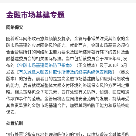
金融市场基建专题
网络保安
随着近年网络攻击愈趋频繁及复杂，金管局非常关注受其监察的金
融市场基建的应对网络风险能力。就此而言，金融市场基建必须符
合金管局所订的网络防卫能力要求及国际结算银行辖下的支付及金
融基建委员会的相关国际标准。当中包括该委员会于2016年6月发
布的
《金融市场基建​​网络防卫指南》
（英文版本）及于2018年5月
发表《
有关减低大额支付欺诈所涉及的终端系统保安风险
》（英文
版本）的报告。前者目的是提高金融市场基建防范和应对网络攻击
的能力，后者就缓减整体大额支付环境的终端保安风险方面制定策
略。相关策略包含７项元素，旨在处理有关防范、侦测、回应和通
传欺诈事件的范畴。金管局将因应网络安全范畴的发展，持续与受
其负责监察的金融市场基建合作，加强其网络防卫能力和系统终端
保安。
处置机制
银行处置泛指有序地处理濒临倒闭的银行，以维持香港金融体系的