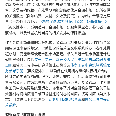
稳定及有效运作（包括持续执行关键金融功能），同时力求保障公
帑。这需要确保银行在处置期间能够继续使用金融市场基建所提供
的关键服务（例如结算、支付、交收及托管）。为此，金融稳定理
事会于2017年7月发出
《被处置机构持续使用金融市场基建指引》
（英文版本），载明适用于金融市场基建服务供应者、参与者与监
察机构，以及处置机制当局的相关安排与保障措施。
作为金融市场基建的监察机构，金管局与相关持分者合作以符合金
融稳定理事会的规定，以助指定的结算及交收系统的参与者在处置
程序时，仍能继续使用金融市场基建。相关香港金融市场基建计划
规则已修订，包括
港元、美元、欧元及人民币结算所自动转帐系统
规则
和债务工具中央结算系统成员协议及
债务工具中央结算系统服
务参考手册
（英文版本），以确保在认可机构继续履行相关合约
所订定的实质义务的情况下，处置并非违责事件。香港银行同业结
算有限公司，作为结算所自动转帐系统营运者，及金管局，作为债
务工具中央结算系统营运者，亦发布了其对金融稳定理事会关于被
处置机构持续使用金融市场基建的问卷的回应。该等回应（英文版
本）可透过以下连结浏览：
结算所自动转帐系统
和
债务工具中央结
算系统
。
监察香港「转数快」系统