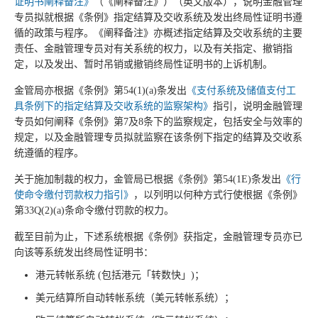
证明书阐释备注》
（《阐释备注》）（英文版本），说明金融管理
专员拟就根据《条例》指定结算及交收系统及发出终局性证明书遵
循的政策与程序。《阐释备注》亦概述指定结算及交收系统的主要
责任、金融管理专员对有关系统的权力，以及有关指定、撤销指
定，以及发出、暂时吊销或撤销终局性证明书的上诉机制。
金管局亦根据《条例》第54(1)(a)条发出
《支付系统及储值支付工
具条例下的指定结算及交收系统的监察架构》
指引，说明金融管理
专员如何阐释《条例》第7及8条下的监察规定，包括安全与效率的
规定，以及金融管理专员拟就监察在该条例下指定的结算及交收系
统遵循的程序。
关于施加制裁的权力，金管局已根据《条例》第54(1E)条发出
《行
使命令缴付罚款权力指引》
，以列明以何种方式行使根据《条例》
第33Q(2)(a)条命令缴付罚款的权力。
截至目前为止，下述系统根据《条例》获指定，金融管理专员亦已
向该等系统发出终局性证明书：
港元转帐系统 (包括港元「转数快」)；
美元结算所自动转帐系统（美元转帐系统）；