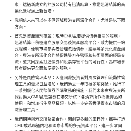
東，透過新成立的控股公司持有迅清結算，推動迅清結算的商
業化進程邁上新台階。
我相信未來可以在多個領域與港交所深化合作，尤其是以下兩
方面。
首先是資產類別覆蓋：現時CMU主要提供債券相關的服務，
迅清結算正積極建立股票交易後資產服務平台，致力提供一站
式服務，便利市場參與者管理包括債券、股票等多元化資產組
合。與港交所深化合作將促進雙方在營運和技術層面的經驗交
流，並共同探索打通債券和股票存管平台的可行性，為市場參
與者提供更全面和便捷的服務。
另外是風險管理產品：因應國際投資者對風險管理和流動性管
理工具的需求日益增加，我們過去一年取得多項突破，推行了
一系列優化人民幣債券回購業務的措施。我們未來會與港交所
探討擴大CMU託管證券在港交所旗下各清算所作為抵押品的
使用，和增加衍生產品種類，以進一步完善香港資本市場的風
險管理工具。
我們期待與港交所緊密合作，開創更多新的里程碑，攜手打造
CMU成爲聯通内地和國際市場的多元資產平台，進一步鞏固