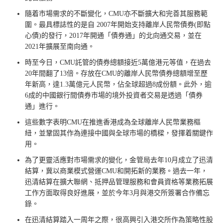
隨着市場需求的不斷變化，CMU亦不斷擴大和完善其服務範
圍。最具標誌性的是自 2007年開始支持離岸人民幣債券(即點
心債)的發行，2017年開通「債券通」的北向通交易，並在
2021年擴展至南向通。
時至今日，CMU託管的債券總額接近5萬億港元等值，在過去
20年間翻了13倍。存放在CMU的離岸人民幣債券總額增至歷
年新高，達1.3萬億元人民幣，佔全球超過8成份額。此外，逾
6成的中國銀行間債券市場的境外投資者交易是透過「債券
通」進行。
這些數字表明CMU在推進香港成為全球離岸人民幣業務樞
紐，並鞏固其作為連接中國與全球市場的橋樑，發揮着關鍵作
用。
為了更靈活應對市場需求的變化，金管局去年10月成立了迅清
結算，冀以商業模式營運CMU和開拓新的業務。過去一年，
迅清結算在擴大聯網、抵押品管理服務和會員資格等業務拓展
工作方面取得良好進展，並於今年3月與港交所簽署合作備忘
錄。
在迅清結算踏入一周年之際，很高興引入港交所作為策略性股