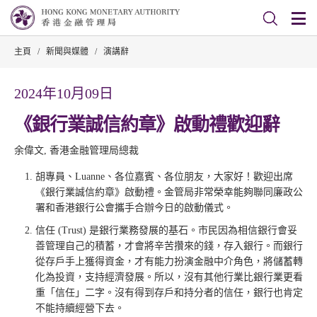
主頁
/
新聞與媒體
/
演講辭
2024年10月09日
《銀行業誠信約章》啟動禮歡迎辭
余偉文, 香港金融管理局總裁
胡專員、Luanne、各位嘉賓、各位朋友，大家好！歡迎出席
《銀行業誠信約章》啟動禮。金管局非常榮幸能夠聯同廉政公
署和香港銀行公會攜手合辦今日的啟動儀式。
信任 (Trust) 是銀行業務發展的基石。市民因為相信銀行會妥
善管理自己的積蓄，才會將辛苦攢來的錢，存入銀行。而銀行
從存戶手上獲得資金，才有能力扮演金融中介角色，將儲蓄轉
化為投資，支持經濟發展。所以，沒有其他行業比銀行業更看
重「信任」二字。沒有得到存戶和持分者的信任，銀行也肯定
不能持續經營下去。