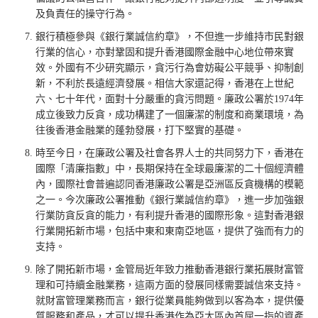
及負責任的操守行為。
銀行積極參與《銀行業誠信約章》，不但進一步維持市民對銀
行業的信心，亦對鞏固和提升香港國際金融中心地位帶來實
效。外國有不少研究顯示，貪污行為會妨礙公平競爭、抑制創
新，不利於長遠經濟發展。相信大家還記得，香港在上世紀
六、七十年代，面對十分嚴重的貪污問題。廉政公署於1974年
成立後致力反貪，成功構建了一個廉潔的制度和商業環境，為
往後香港金融業的蓬勃發展，打下堅實的基礎。
時至今日，在廉政公署及社會各界人士的共同努力下，香港在
國際「清廉指數」中，長期保持在全球最廉潔的二十個經濟體
內，國際社會普遍認同香港廉政公署是亞洲區反貪機構的模範
之一。今次廉政公署推動《銀行業誠信約章》，進一步加強銀
行業防貪反貪的能力，有利提升香港的國際形象。這對香港銀
行業開拓新市場，包括中東和東南亞地區，提供了強而有力的
支持。
除了開拓新市場，金管局近年致力推動香港銀行業拓展財富管
理和可持續金融業務，這兩方面的發展同樣需要誠信來支持。
就財富管理業務而言，銀行從業員能夠做到以客為本，提供優
質服務和產品，才可以提升香港作為亞太區內首屈一指的資產