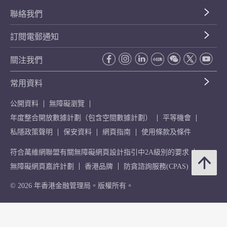
聯絡我們
訂閱電郵通知
關注我們
常用資料
公開資料
無障礙瀏覽
年度整合開放數據計劃（包含空間數據計劃）
平等機會
私隱政策聲明
保安資料
網頁指南
使用條款及條件
符合萬維網聯盟有關無障礙網頁設計指引中2A級別的要求
無障礙網頁嘉許計劃
香港品牌
防貪諮詢服務(CPAS)
© 2026 年香港金融管理局。版權所有。