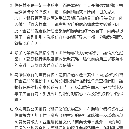
信任並不是一朝一夕的事，而是靠銀行自身長期努力經營，需
要經過時間的歷練，一點一滴累積而來。所謂「日久見人
心」，銀行管理層的管治手法及銀行前線員工的行為操守，能
否做到「以客為本」，都會對客戶的信心構成重要影響。因
此，金管局就着銀行管治架構和從業員的行為操守，向業界提
供了一系列指引，我相信在座的銀行界人士都十分熟悉相關監
管指引和守則。
除了向業界提供指引外，金管局亦致力推動銀行「誠信文化建
設」，鼓勵銀行採取審慎的業務策略，強化前線員工以客為本
的意識，時刻以客戶利益為依歸。
為確保銀行的重要崗位，是由合適人選來擔任，香港銀行公會
在金管局的推動下，已經分階段推行強制性背景查核計劃，讓
銀行在聘請特定崗位的員工時，可以知悉有關人士是否曾涉及
專業失當行為，加強客戶對銀行的信心，以及銀行對客戶的保
障。
今次廉政公署推行《銀行業誠信約章》，有助強化銀行業在誠
信建設方面的工作。參與《約章》的銀行承諾進一步增強內部
防貪反貪能力，並推廣誠信文化予商業伙伴。此外，《約章》
倡議的公私營合作，讓銀行能夠提升內部透明度，並引導誠實