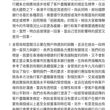
行體系也相應地逐步收緊了客戶盡職審查的規定及標準。在這
個大趨勢之下，香港不可能逆其道而行。與此同時，部份國際
銀行亦基於各種原因，需要遵守其總部或海外有關當局的相關
規定或標準，因而導致「迴避風險」的情況。相信大家都理解
現今的市場情況比以前更為複雜，銀行和客戶都需要適應和配
合。當然，明白這道理是一回事，當自己受到影響時的感受又
是另一回事。
金管局相當關注企業在開戶時遇到的困難，並且在過去一段時
間一直努力與銀行、商界及相關各方應對有關情況。我們的目
標是，既要在香港維持穩健的打擊洗錢制度的同時，又不會影
響正當企業及普羅市民獲得基本銀行服務。在與商界接觸與及
參考了收集到有關的具體個案之後，金管局於去年九月向銀行
發出了指引，闡明我們一貫的要求，即是銀行應採取有效的風
險為本方法執行客戶盡職審查措施，對個別客戶、交易或服務
應該實施與其風險水平相稱的管控措施，並且在過程中與客戶
保持良好溝通，要具有透明度、合理性和效率，使客戶能夠獲
得公平對待。我們亦有再向銀行澄清了一些經常被錯誤詮釋的
客戶盡職審查規定。例如金管局並沒有要求公司客戶在開戶時
要有兩個或以上甚至全部董事同時在場。另外，有意見指出有
些銀行會要求客戶以購買財務或投資產品作為開設銀行戶口的