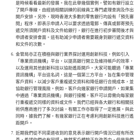
是時候看看最新的發展。我在此舉幾個實例，譬如有銀行設立
了開戶專線，由經過相關訓練的前線員工專門處理查詢及作出
開戶安排。另外，現時香港大多數的零售銀行均設有「預先審
閱」程序，即表示申請人可以要求透過電郵、傳真或郵寄預先
遞交所須開戶資料及文件給銀行，銀行在進行初步審閱後才與
申請者安排會面。這有助減少申請者需要親身到銀行遞交資料
和文件的次數。
金管局亦正在積極與銀行業界探討運用創新科技，例如引入
「專業資訊機構」平台，以提高銀行開立及維持帳戶的效率，
以及運用其他創新科技以協助遙距開戶。大家可能聽過「專業
資訊機構」平台這名詞，這是一個第三方平台，旨在集中管理
客戶資料，以減少客戶重複遞交資料和降低銀行合規成本，並
協助銀行管理風險。例如，客戶向幾家銀行申請開戶，如果集
中通過「專業資訊機構」與銀行接觸，客戶可以毋需向每家銀
行重複遞交同樣的資料或文件。我們已經與各大銀行和相關技
術供應商進行了多次討論，有關工作亦取得了一定進展。與此
同時，據我們了解，有幾家銀行正在考慮利用創新科技進行遙
距開戶。
近期我們從不同渠道收到的意見表示銀行開戶情況已經有所改
善，希望你們也有同感。雖然客戶體驗正在改善中，但是我們