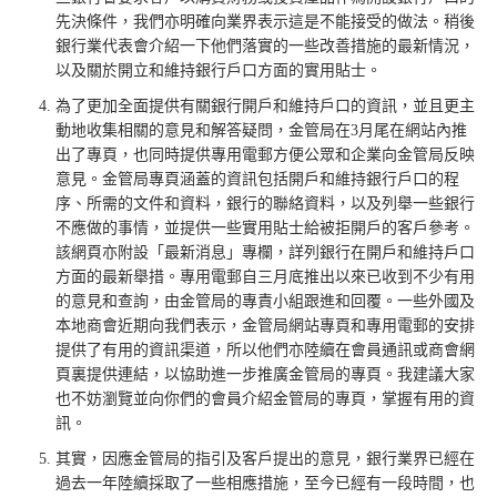
先決條件，我們亦明確向業界表示這是不能接受的做法。稍後
銀行業代表會介紹一下他們落實的一些改善措施的最新情況，
以及關於開立和維持銀行戶口方面的實用貼士。
為了更加全面提供有關銀行開戶和維持戶口的資訊，並且更主
動地收集相關的意見和解答疑問，金管局在3月尾在網站內推
出了專頁，也同時提供專用電郵方便公眾和企業向金管局反映
意見。金管局專頁涵蓋的資訊包括開戶和維持銀行戶口的程
序、所需的文件和資料，銀行的聯絡資料，以及列舉一些銀行
不應做的事情，並提供一些實用貼士給被拒開戶的客戶參考。
該網頁亦附設「最新消息」專欄，詳列銀行在開戶和維持戶口
方面的最新舉措。專用電郵自三月底推出以來已收到不少有用
的意見和查詢，由金管局的專責小組跟進和回覆。一些外國及
本地商會近期向我們表示，金管局網站專頁和專用電郵的安排
提供了有用的資訊渠道，所以他們亦陸續在會員通訊或商會網
頁裏提供連結，以協助進一步推廣金管局的專頁。我建議大家
也不妨瀏覽並向你們的會員介紹金管局的專頁，掌握有用的資
訊。
其實，因應金管局的指引及客戶提出的意見，銀行業界已經在
過去一年陸續採取了一些相應措施，至今已經有一段時間，也