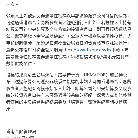
一次。
公眾人士如欲遞交非競爭性投標以申請透過結算公司發售的債券，
可透過香港聯合交易所參與者／經紀進行。此外，若投標人士持有
結算公司的中央結算及交收系統的投資者戶口，則可直接透過結算
公司遞交投標予金管局以便處理。公眾人士如欲以競爭性投標方式
申請認購債券，須透過任何獲金管局委任的合資格市場莊家進行，
https://www.hkma.gov.hk
最新公布名單可從金管局網頁
下載。無
論是競爭性投標或非競爭性投標，每項投標均須以5萬港元或其整
數倍數為單位。
投標結果將於金管局網站、路孚特專頁（HKMAOOE）和彭博公
布。透過結算公司遞交非競爭性投標的申請人可向香港聯合交易所
參與者／經紀查詢投標結果。此外，結算公司的中央結算及交收系
統的投資者戶口持有人可透過供該系統的經紀、保管人或其他參與
者使用的中央結算系統終端機及「結算通」電話系統查詢投標結
果。
香港金融管理局