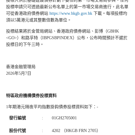
投標只供於基礎建設債券計劃下委任的第一市場交易商參與。任何
投標申請只可透過最新公布名單上的第一市場交易商進行，此名單
可從香港政府債券網站
https://www.hkgb.gov.hk
下載。每項投標均
須以5萬港元或其整數倍數為單位。
投標結果將於金管局網站、香港政府債券網站、彭博（GBHK
<GO>）和路孚特（IBPGSBPINDEX）公布，公布時間預計不遲於
投標日的下午三時。
香港金融管理局
2026年5月7日
特區政府機構債券投標資料
1年期港元隔夜平均指數掛鈎債券投標資料如下：-
發行編號
:
01GH2705001
股份代號
:
4202 （HKGB FRN 2705）