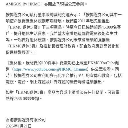
AMIGOS By HKMC，亦開放予現場公眾參與。
按揭證券公司執行董事兼總裁鮑克運表示：「按揭證券公司其中一
項使命是促進退休規劃市場發展。我們自2011年起先後推出
『HKMC 退休3 寶』下三項產品，時至今日已協助超過45,000名客
戶，提升退休生活質素。我希望大家看過這部微電影後能產生共
鳴，一起做好退休規劃。按揭證券公司未來會繼續加強推廣
『HKMC退休3寶』及推動長者理財教育，配合政府應對高齡化和
促進銀髮經濟。」
《退休後，我想做的100件事》微電影已上載至HKMC YouTube頻
道（
https://www.youtube.com/@HKMC_Channel
）供公眾收看。同
時，按揭證券公司會利用多元化平台推行全年的宣傳和教育，包括
電視、電台、網上媒體及戶外媒體的廣告均會陸續推出。
如對「HKMC退休3寶」產品內容或申請辦法有任何疑問，可致電
熱線2536 0833查詢。
香港按揭證券有限公司
2026年1月21日