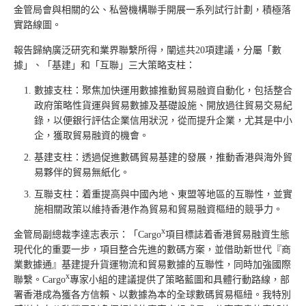
金管局會與相關的公、私營機構聯手開展一系列試行計劃，積極落
實路線圖。
報告歸納廣泛研究和業界聯繫所得，闡述共20項建議，分屬「數
據」、「基建」和「互聯」三大策略支柱：
數據支柱：聚焦加快運用數據推動貿易融資自動化，包括整合
政府策略性貨運與貿易數據及基礎設施、開放過往貿易交易紀
錄，以便銀行評估企業信用狀況，從而提升企業，尤其是中小
企，獲取貿易融資的機會。
基建支柱：透過促進數碼貿易基建的發展，推動香港與海外貿
易夥伴的貿易無紙化。
互聯支柱：着重提高與中國內地、東盟等地區的互聯性，並實
施相關政策以維持香港作為貿易和貿易融資樞紐的競爭力。
x
金管局副總裁李達志表示：「Cargo
項目標誌着香港貿易融資生態
現代化的重要一步，項目整合先進的數碼方案，並借助新世代『商
業數據通』基建提升貨運物流和貿易數據的互聯性，同時加強國際
x
聯繫。Cargo
專家小組的建議提供了策略藍圖和具體行動路線，部
署香港成為獲各方信賴、以數據為本的全球數碼貿易樞紐。我特別