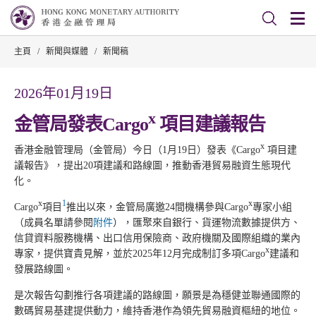
主頁
/
新聞與媒體
/
新聞稿
2026年01月19日
x
金管局發表Cargo
項目建議報告
x
香港金融管理局（金管局）今日（1月19日）發表《Cargo
項目建
議報告》，提出20項建議和路線圖，推動香港貿易融資生態現代
化。
x
1
x
Cargo
項目
推出以來，金管局廣邀24間機構參與Cargo
專家小組
（成員名單請參閱
附件
），匯聚來自銀行、貨運物流數據提供方、
信貸資料服務機構、出口信用保險商、政府機關及國際組織的業內
x
專家，提供寶貴見解，並於2025年12月完成制訂多項Cargo
建議和
發展路線圖。
是次報告勾劃推行各項建議的路線圖，願景是為穩健並聯通國際的
數碼貿易基建提供動力，維持香港作為領先貿易融資樞紐的地位。