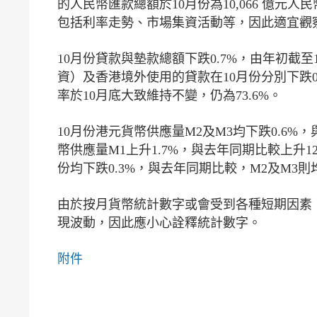
的人民幣匯款總額於10月份為10,066 億元人
包括利率走勢、市場集資活動等，因此適宜觀
10月份貸款與墊款總額下跌0.7%，由年初截
資）及香港境外使用的貸款在10月份分別下跌0
率於10月底大致維持不變，仍為73.6%。
10月份港元貨幣供應量M2及M3均下跌0.6%
幣供應量M1上升1.7%，與去年同期比較上升1
份均下跌0.3%，與去年同期比較，M2及M3則均
由於按月貨幣統計數字或會受到各種短期因素
現波動，因此應小心詮釋統計數字。
附件