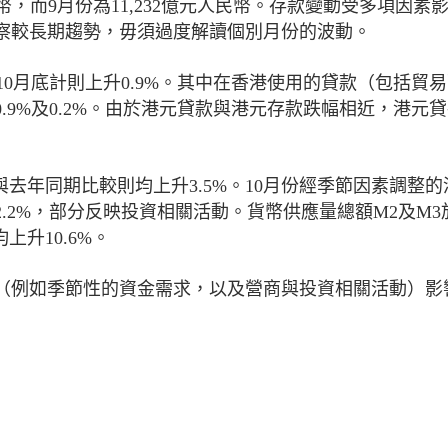
民幣，而9月份為11,232億元人民幣。存款變動受多項因素
察較長期趨勢，毋須過度解讀個別月份的波動。
至10月底計則上升0.9%。其中在香港使用的貸款（包括貿
.9%及0.2%。由於港元貸款與港元存款跌幅相近，港元
，與去年同期比較則均上升3.5%。10月份經季節因素調整
2.2%，部分反映投資相關活動。貨幣供應量總額M2及M3於
上升10.6%。
（例如季節性的資金需求，以及營商與投資相關活動）影