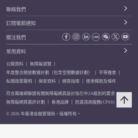
聯絡我們
訂閱電郵通知
關注我們
常用資料
公開資料
無障礙瀏覽
年度整合開放數據計劃（包含空間數據計劃）
平等機會
私隱政策聲明
保安資料
網頁指南
使用條款及條件
符合萬維網聯盟有關無障礙網頁設計指引中2A級別的要求
無障礙網頁嘉許計劃
香港品牌
防貪諮詢服務(CPAS)
© 2026 年香港金融管理局。版權所有。