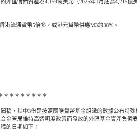
匯儲備資產為4,159億美元（2025年1月底為4,215億
於香港流通貨幣5倍多，或港元貨幣供應M3約38%。
＊＊＊＊＊＊＊＊＊
新聞稿，其中3份是按照國際貨幣基金組織的數據公布特殊
配合金管局維持高透明度政策而發放的外匯基金資產負債
聞稿的日期如下：