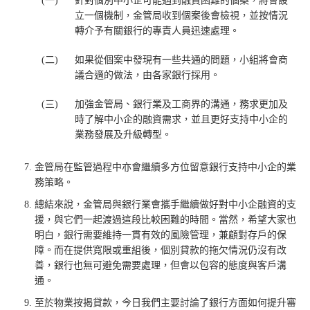
(一)
針對個別中小企可能遇到融資困難的個案，將會設
立一個機制，金管局收到個案後會檢視，並按情況
轉介予有關銀行的專責人員迅速處理。
(二)
如果從個案中發現有一些共通的問題，小組將會商
議合適的做法，由各家銀行採用。
(三)
加強金管局、銀行業及工商界的溝通，務求更加及
時了解中小企的融資需求，並且更好支持中小企的
業務發展及升級轉型。
金管局在監管過程中亦會繼續多方位留意銀行支持中小企的業
務策略。
總結來說，金管局與銀行業會攜手繼續做好對中小企融資的支
援，與它們一起渡過這段比較困難的時間。當然，希望大家也
明白，銀行需要維持一貫有效的風險管理，兼顧對存戶的保
障。而在提供寬限或重組後，個別貸款的拖欠情況仍沒有改
善，銀行也無可避免需要處理，但會以包容的態度與客戶溝
通。
至於物業按揭貸款，今日我們主要討論了銀行方面如何提升審