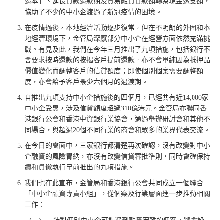
還本」、延長貸款還款期及貿易融資貸款額轉為現金透支額，
協助了不少的中小企渡過了新冠疫情的困境。
在疫情過後，本地經濟活動逐步復常，但在不明朗的外圍和本
地經濟環境下，金管局深感部分中小企在經營方面依然充滿挑
戰。有見及此，我們在今年三月推出了九項措施，包括銀行不
會要求按時還款的按揭客戶提前還款，亦不會單純因為抵押品
價值變化而調整客戶的信貸額度；即使個別個案需要調整額
度，亦會給予客戶最少六個月的過渡期。
自推出九項支持中小企措施後的四個月，已經共有近14,000家
中小企受惠，涉及信貸額度超過310億港元。金管局亦聯同香
港銀行公會和香港中資銀行業協會，通過舉辦研討會和其他不
同場合，與超過20個不同行業的商會和眾多的業界代表交流。
在今日的會面中，三家銀行都清楚再次確認，沒有改變對中小
企融資的風險胃納，亦沒有改變信貸審批準則，同時會確保持
續和貫徹執行早前推出的九項措施。
我們也在此宣布，金管局和香港銀行公會共同成立一個聯合
「中小企融資專責小組」，從個案及行業層面進一步推動相關
工作：