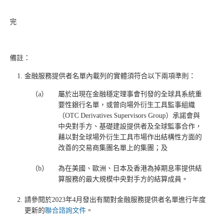
完
備註：
金融服務提供者名單內載列的實體須符合以下兩項準則：
__
（a）
屬於出現在金融穩定理事會刊發的全球具系統重
_
要性銀行名單，或曾向場外衍生工具監事組織
（OTC Derivatives Supervisors Group）承諾會與
中央對手方、基礎建設提供者及全球監事合作，
藉以對全球場外衍生工具市場作出結構性方面的
改善的交易商集團名單上的集團；及
（b）
為在美國、歐洲、日本及香港為掉期息率提供結
算服務的最大規模中央對手方的結算成員。
請參閱於2023年4月發出有關對金融服務提供者名單進行年度
更新的
聯合諮詢文件
。