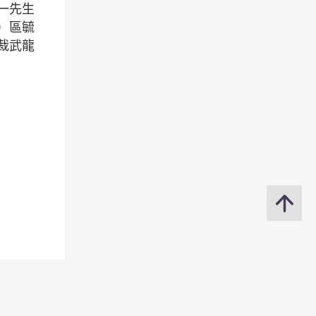
一先生
）區毓
裁武龍