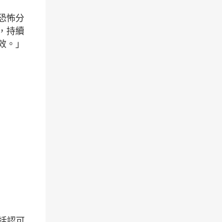
恐怖分
，持續
效。」
。
括認可