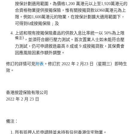
按保計劃適用範圍，為價格1,200 萬港元以上至1,920萬港元的
合資格物業提供按揭保險，惟有關按揭貸款以960萬港元為上
限。例如1,600萬港元的物業，在按保計劃擴大適用範圍下，
可得到6成按揭保險﹔及
上述和現有按揭保險產品的供款入息比率統一以 50%為上限
備注3
，並須符合銀行壓力測試。首次置業人士如未能符合壓
力測試，仍可申請敘造最高 8 成或 9 成按揭貸款，其保費會
因應風險因素作額外調整。
修訂的詳情可見
附表
。修訂於 2022 年 2 月23 日（星期三）即時生
效。
香港按證保險有限公司
2022 年 2 月 23 日
備注：
所有抵押人於申請時並未持有任何香港住宅物業。