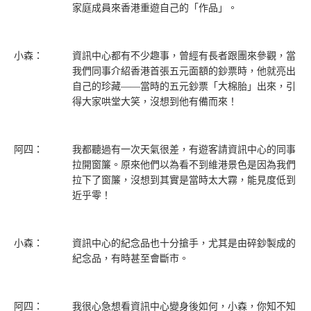
家庭成員來香港重遊自己的「作品」。
小森：
資訊中心都有不少趣事，曾經有長者跟團來參觀，當
我們同事介紹香港首張五元面額的鈔票時，他就亮出
自己的珍藏——當時的五元鈔票「大棉胎」出來，引
得大家哄堂大笑，沒想到他有備而來！
阿四：
我都聽過有一次天氣很差，有遊客請資訊中心的同事
拉開窗簾。原來他們以為看不到維港景色是因為我們
拉下了窗簾，沒想到其實是當時太大霧，能見度低到
近乎零！
小森：
資訊中心的紀念品也十分搶手，尤其是由碎鈔製成的
紀念品，有時甚至會斷市。
阿四：
我很心急想看資訊中心變身後如何，小森，你知不知