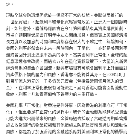
定。
現時全球金融環境仍處於一個極不正常的狀態。美聯儲局推行的
「世紀實驗」，超低利率和量化寬鬆貨幣政策，正進入一個關鍵時
刻。如無意外，聯儲局應該會在今年第四季結束其資產購買計劃，
市場亦預期聯儲局會在明年中左右開始加息。但事實上美國經濟增
長力度以及加息的時間和幅度都存在很大的不確定性。無論如何，
美國的利率必然會在未來一段時間內「正常化」，亦即是美國利率
最終會回升到比通脹率為高的水平。當美國利率正常化，全球的超
低息環境亦會改變，而過去五年在量化寬鬆政策下，大量流入新興
經濟體系的資金亦會回流，新興市場很有可能會因利率上升而面對
資產價格下調的壓力和風險，香港亦不能獨善其身。在2008年8月
到目前流入港元的一千多億美元資金（包括最近兩個月流入的資
金），在利率正常化後很有可能流走。屆時香港可能會面對流動性
收縮、利率上升和資產價格下跌壓力的三重打擊。
美國利率「正常化」對香港是件好事，因為香港的利率亦可「正常
化」。但重要是在正常化的過程中，我們的金融體系能夠承受資金
可能大進大出而帶來的風險。金管局過去採取了六輪逆周期監管措
施去收緊銀行的物業按揭和其他措施去防範信貸增長過快和流動性
風險，都是為了加强香港的金融體系應對美國利率正常化的衝擊而