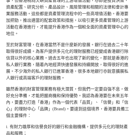
事，但香港稍為欠缺資產管理的上游增值活動，亦即是投資決策、
資產配置、研究分析、產品設計、風險管理和相關的法律和會計專
業服務活動。這些都是資產管理流程中的一些高增值活動。香港要
加把勁，推出適當的配套政策和措施，以吸引更多資產管理的上游
活動在香港進行，才能提升香港作為一個較全面的資產管理中心的
地位。
至於財富管理，在香港當然不是什麼新的發展。銀行在過去二十年
取得很好成績。為客戶提供多元化的理財服務已經變成香港銀行除
信貸以外的核心業務。過去五年也出現了新的變化，那就是香港的
私人銀行業務，隨着內地經濟快速發展和持續開放，取得很好的進
展。不少海外的私人銀行已進軍香港，很多本地銀行亦銳意擴展私
人銀行或高端客戶的理財服務。
雖然香港的財富管理業務有極大潛質，但我們一定要自強不息，做
好充分準備，才能把握商機和保持優勢。我認為香港要在未來五年
內，要盡力打造「香港」作為一個代表「品質」、「信譽」和「信
心」的理財中心「品牌」(Brand)。要達到這個境界，香港要具備三
個主要條件：
i. 有財力雄厚和信譽良好的銀行和金融機構，提供多元化的理財產
品和服務；