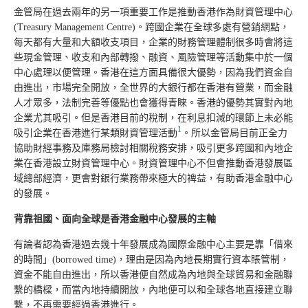
金管局在過去兩年的另一項重要工作是推動香港作為財資管理中心
(Treasury Management Centre)。跨國企業在全球多處有營銷網點，
每天都有大量和大額收支項目，企業的財務管理體制很多時會將這
些現金管理、收支和內部轉撥、融資、風險管理等活動集中於一個
中心處理以便管理。香港在這方面具備很大優勢，因為我們資金自
由進出，市場完全開放，全世界的大銀行都在香港有營業，而金融
人才眾多，法制完善等優點也會獲得青睞。香港的優勢其實對內地
企業尤其吸引。但是香港目前的稅制，在利息扣減的環節上未必能
1
吸引企業在香港進行某類財資管理活動
。所以金管局目前正全力
協助財經事務及庫務局檢討相關稅務安排，吸引更多跨國和內地企
業在香港設立財資管理中心。財資管理中心不但會推動香港發展區
域總部經濟，更會對銀行業務帶來極大的禆益，有助香港金融中心
的發展。
背靠祖國、面向全球是香港金融中心發展的主軸
有論者認為香港過去幾十年發展成為國際金融中心主要是靠「借來
的時間」(borrowed time)，理由是因為內地長期實行資本賬管制，
資金不能自由進出，所以香港便自然成為內地與全球貿易和金融聯
繫的橋樑，而當內地持續開放，內地便可以和全球各地直接建立聯
繫，不再需要經過香港進行。