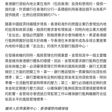
香港銀行貸給內地企業在海外（包括香港）投資和使用的。值得一
提的是，外資銀行在香港的分行一直積極利用香港這個平台為客戶
提供融資，比例佔總貸款額的37%。
隨着中國經濟持續穩步增長，香港和海外的跨國企業仍會增加內地
的投資和商貿活動，融資的需求會有增無減。同時內地企業大規模
「走出去」是個必然趨勢，對融資需求亦會持續增大。希望香港銀
行能夠把握好這個大好商機，令香港在未來幾年成為全球企業進軍
內地和中國企業「走出去」的境外大型銀行融資中心。
在發展商機的同時，風險管理也同樣重要。金管局其中一個主要職
責是維持香港銀行體系的穩健。因此，金管局要求銀行能夠在把握
這些商機之餘，必須審慎管理它所帶來的風險和挑戰。銀行尤其要
做好三方面的把關工作。第一，銀行應該堅持一貫審慎的信貸批核
標準；第二，銀行要確保有足夠的穩定資金來支持貸款增長，時刻
準備一旦流動性緊張時帶來的壓力；第三，銀行必須維持足夠的資
本金和定期進行壓力測試，以確保銀行能夠抵禦信貸環境變壞帶來
的影響。金管局亦會透過日常監管工作以確保銀行能夠繼續符合這
些高水平的風險管理標準。
離岸人民幣業務中心：香港優勢持續增強