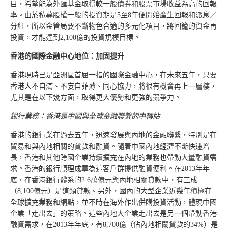
目，希望能為外匯基金取得較一般債券和股票市場收益為高的回報
率。由於私募股權一般的投資期是5至8年便開始產生回報和派息／
分紅，所以金管局要不斷物色合適的多元化項目，將回籠的資金再
投資，才能達到2,100億的投資規模目標。
香港的國際金融中心地位：加固提升
香港現時已是亞洲區首屈一指的國際金融中心，在未來五年，只要
香港人不自滿、不妄自菲薄、同心協力，將很有機會再上一層樓，
尤其是在以下幾方面，取得更大優勢和更強的競爭力。
銀行業務：香港是中國與全球金融聯繫的中轉站
香港的銀行業在過去五年，迅速發展與內地的金融聯繫，特別是在
貿易和與內地相關的貸款和融資。隨着中國內地經濟不斷快速增
長，香港和其他跨國企業持續擴充在內地的業務也帶動大量融資需
求。香港的銀行順理成章為這客戶群提供融資便利。在2013年年
底，在香港銀行體系的2.6萬億元與內地相關貸款中，有三成
（8,100億元）是這類貸款。另外，國內的大型企業近幾年積極在
全球擴充業務和網點，並不時在海外作出併購投資活動，體現中國
企業「走出去」的策略。這些內地大企業走出去是另一個帶動香港
融資需求，在2013年年底，有8,700億（佔內地相關貸款的34%）是