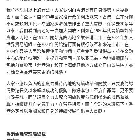
我並不認同以上的看法。大家要明白香港具有自身優勢，背靠祖
國，面向全球。自1979年國家推行改革開放以來，香港一直在發揮
不可或缺的角色，為國家經濟發展作出了重大貢獻。在過去30多年
以來，我們看到內地每一次加大開放，例如在1980年代開始容許外
資進入內地，在1993年開始允許內地企業來港上市，在2001年加入
世界貿易組織，在2004年開始進行國有銀行改革和來港上市，在
2009年容許人民幣跨境使用和流通，都會令到香港得益，並在金融
中心的地位得到進一步提升和鞏固。所以我認為，內地繼續開放，
包括落實股市「滬港通」和在上海或其他地方成立自由貿易區，亦
同樣會為香港帶來更多的機遇。
大家不應以負面的態度去看待內地的持續改革和開放，只要我們認
清香港長久以來賴以成功的優勢，做好本份，不妄自菲薄，更不要
自毀長城，同時竭盡全力去配合開放政策為我們帶來的機遇和挑
戰，持續提升自身競爭力，在背靠祖國，面向全球的大環境下，香
港必定可以為國家和自身的持續發展作出重大貢獻。
香港金融管理局總裁