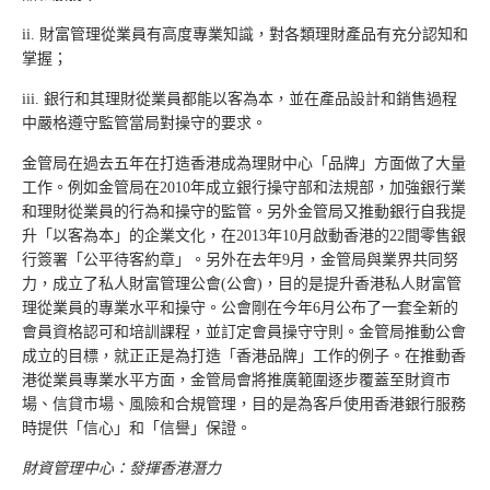
ii. 財富管理從業員有高度專業知識，對各類理財產品有充分認知和
掌握；
iii. 銀行和其理財從業員都能以客為本，並在產品設計和銷售過程
中嚴格遵守監管當局對操守的要求。
金管局在過去五年在打造香港成為理財中心「品牌」方面做了大量
工作。例如金管局在2010年成立銀行操守部和法規部，加強銀行業
和理財從業員的行為和操守的監管。另外金管局又推動銀行自我提
升「以客為本」的企業文化，在2013年10月啟動香港的22間零售銀
行簽署「公平待客約章」。另外在去年9月，金管局與業界共同努
力，成立了私人財富管理公會(公會)，目的是提升香港私人財富管
理從業員的專業水平和操守。公會剛在今年6月公布了一套全新的
會員資格認可和培訓課程，並訂定會員操守守則。金管局推動公會
成立的目標，就正正是為打造「香港品牌」工作的例子。在推動香
港從業員專業水平方面，金管局會將推廣範圍逐步覆蓋至財資市
場、信貸市場、風險和合規管理，目的是為客戶使用香港銀行服務
時提供「信心」和「信譽」保證。
財資管理中心：發揮香港潛力