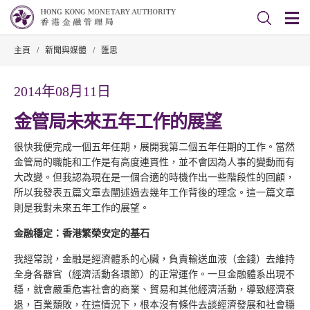
主頁
/
新聞與媒體
/
匯思
2014年08月11日
金管局未來五年工作的展望
很快我便完成一個五年任期，展開我第二個五年任期的工作。當然
金管局的職能和工作是有高度連貫性，並不會因為人事的變動而有
大改變。但我認為現在是一個合適的時機作出一些階段性的回顧，
所以我發表五篇文章去闡述過去幾年工作背後的理念。這一篇文章
則是我對未來五年工作的展望。
金融穩定：香港繁榮安定的基石
我經常說，金融是經濟體系的心臟，負責輸送血液（金錢）去維持
全身各器官（經濟活動各環節）的正常運作。一旦金融體系出現不
穩，就會嚴重危害社會的商業、貿易和其他經濟活動，導致經濟衰
退，百業頹敗，在這情況下，根本沒有條件去談經濟發展和社會穩