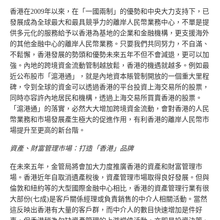
香港在2009年以來，在「一國兩制」的優勢和中央大力支持下，已
發展成為全球最大和最具競爭力的離岸人民幣業務中心，不單是提
供多元化的服務給予以香港為基地的企業和金融機構，更支援海外
的其他金融中心的離岸人民幣業務。只要我們共同努力，不自滿、
不鬆懈，香港發展的勢頭和優勢未來五年不但不會減退，更可以加
強。內地的跨境資金流動管制越放鬆，香港的機遇就越多。例如最
近公布股市「滬港通」，就是內地資本賬管制開放的一個重大里程
碑，令到全球的資金可以透過香港的平台投資上海交易所的股票，
同時亦容許內地居民和機構，透過上海交易所買賣香港的股票。
「滬港通」的落實，必然大大增加跨境資金流動，會對香港的人民
幣業務和市場發展產生極大的促進作用，有利香港的離岸人民幣市
場提升至更高的新台階。
資產、財富管理市場：打造「香港」品牌
在未來五年，金管局將會加大力度推廣香港的資產和財富管理市
場。香港近年自取消遺產稅後，資產管理市場取得良好發展。但與
倫敦和紐約等的大型國際金融中心相比，香港的資產管理行業有很
大部份(七成)是客戶關係經理或負責銷售的中介人相關活動。當然
這反映出香港有大量的客戶群，而中介人的數目快速增加是件好