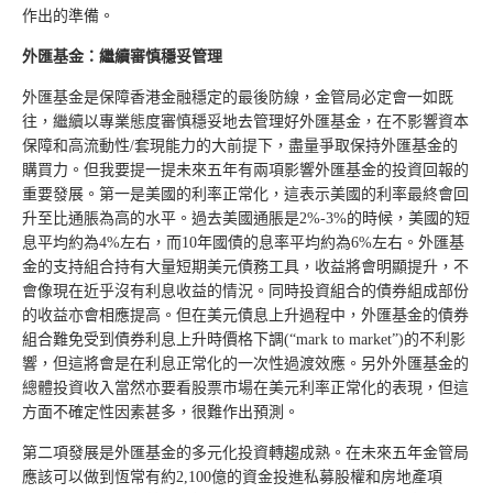
作出的準備。
外匯基金：繼續審慎穩妥管理
外匯基金是保障香港金融穩定的最後防線，金管局必定會一如既
往，繼續以專業態度審慎穩妥地去管理好外匯基金，在不影響資本
保障和高流動性/套現能力的大前提下，盡量爭取保持外匯基金的
購買力。但我要提一提未來五年有兩項影響外匯基金的投資回報的
重要發展。第一是美國的利率正常化，這表示美國的利率最終會回
升至比通脹為高的水平。過去美國通脹是2%-3%的時候，美國的短
息平均約為4%左右，而10年國債的息率平均約為6%左右。外匯基
金的支持組合持有大量短期美元債務工具，收益將會明顯提升，不
會像現在近乎沒有利息收益的情況。同時投資組合的債券組成部份
的收益亦會相應提高。但在美元債息上升過程中，外匯基金的債券
組合難免受到債券利息上升時價格下調(“mark to market”)的不利影
響，但這將會是在利息正常化的一次性過渡效應。另外外匯基金的
總體投資收入當然亦要看股票市場在美元利率正常化的表現，但這
方面不確定性因素甚多，很難作出預測。
第二項發展是外匯基金的多元化投資轉趨成熟。在未來五年金管局
應該可以做到恆常有約2,100億的資金投進私募股權和房地產項