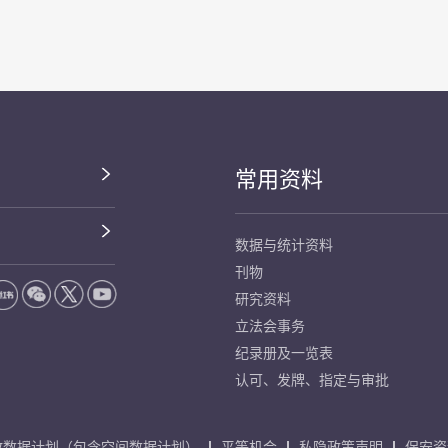
常用资料
数据与统计资料
刊物
研究资料
立法会事务
纪录册及一览表
认可、发牌、指定与审批
放数据计划（包含空间数据计划）
平等机会
私隐政策声明
保安资