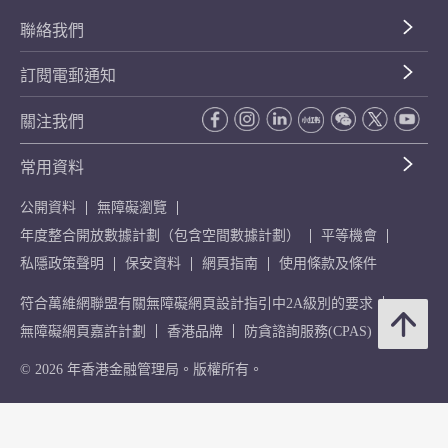
聯絡我們
訂閱電郵通知
關注我們
常用資料
公開資料
無障礙瀏覽
年度整合開放數據計劃（包含空間數據計劃）
平等機會
私隱政策聲明
保安資料
網頁指南
使用條款及條件
符合萬維網聯盟有關無障礙網頁設計指引中2A級別的要求
無障礙網頁嘉許計劃
香港品牌
防貪諮詢服務(CPAS)
© 2026 年香港金融管理局。版權所有。