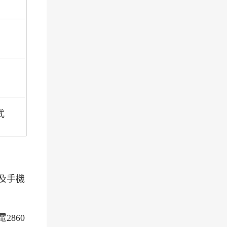
式
及手機
860