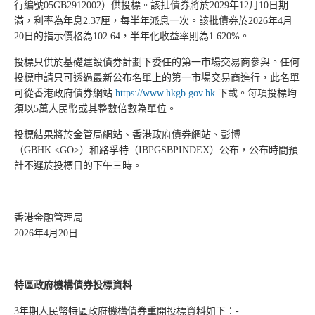
行編號05GB2912002）供投標。該批債券將於2029年12月10日期
滿，利率為年息2.37厘，每半年派息一次。該批債券於2026年4月
20日的指示價格為102.64，半年化收益率則為1.620%。
投標只供於基礎建設債券計劃下委任的第一市場交易商參與。任何
投標申請只可透過最新公布名單上的第一市場交易商進行，此名單
可從香港政府債券網站
https://www.hkgb.gov.hk
下載。每項投標均
須以5萬人民幣或其整數倍數為單位。
投標結果將於金管局網站、香港政府債券網站、彭博
（GBHK <GO>）和路孚特（IBPGSBPINDEX）公布，公布時間預
計不遲於投標日的下午三時。
香港金融管理局
2026年4月20日
特區政府機構債券投標資料
3年期人民幣特區政府機構債券重開投標資料如下：-