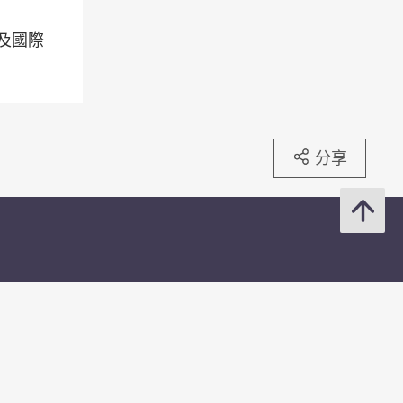
及國際
分享
香港貨幣、銀行及金融用語匯編
銀行和儲值支付工具持牌人熱線
加入我們