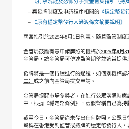
《打擊洗錢及恐怖分子資金籌集指引（持
與發牌制度及申請程序相關的
《穩定幣發
《原有穩定幣發行人過渡條文摘要說明》
兩套指引於2025年8月1日刊憲。隨着監管
金管局鼓勵有意申請牌照的機構於
2025
年
8
月
3
金管局，讓金管局可傳達監管期望並適當提供
發牌將是一個持續進行的過程，如個別機構認
二）
或之前向金管局提交申請。
金管局提醒市場參與者，在進行公眾溝通時應
中，根據《穩定幣條例》，虛假聲稱自己為持
截至今日，金管局尚未發出任何牌照。公眾日
聲稱在香港受到監管或持牌的穩定幣發行人，