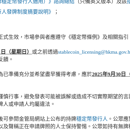
牌穩定幣發行人適用）》諮詢總結
（只備英文版本）及該
行人發牌制度摘要說明》
；
制度正式生效，市場參與者應遵守《穩定幣條例》及相關指引
1
日（星期
日
）
或之前透過
stablecoin_licensing@hkma.gov.
反饋。
為已準備充分並希望盡早獲得考慮，應於
2025
年
9
月
30
日
謹慎行事，避免發表可能被誤解或造成不切實際期望的言
牌人或申請人均屬違法。
後可參閱金管局網站上公布的持牌
穩定幣發行人
。公眾應
以及聲稱正在申請牌照的人士保持警惕。公眾如持有無牌