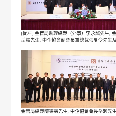
[從左] 金管局助理總裁（外事）李永誠先生, 
岳毅先生, 中企協會副會長兼總裁張夏令先生
金管局總裁陳德霖先生, 中企協會會長岳毅先