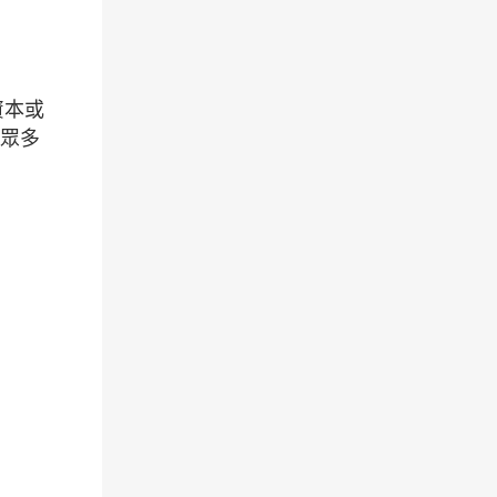
資本或
括眾多