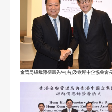
金管局總裁陳德霖先生[右]及歡迎中企協會會長