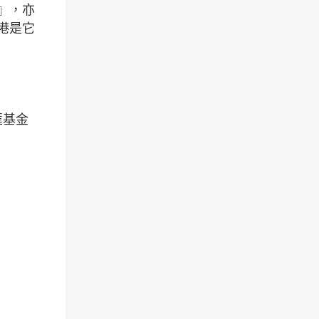
』，亦
港是它
匯基金