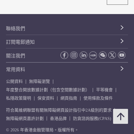
聯絡我們
訂閱電郵通知
關注我們
常用資料
公開資料
無障礙瀏覽
年度整合開放數據計劃（包含空間數據計劃）
平等機會
私隱政策聲明
保安資料
網頁指南
使用條款及條件
符合萬維網聯盟有關無障礙網頁設計指引中2A級別的要求
無障礙網頁嘉許計劃
香港品牌
防貪諮詢服務(CPAS)
© 2026 年香港金融管理局。版權所有。