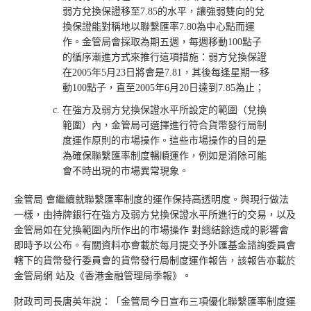
弱方兌換保證移至7.85的水平，讓強弱雙向的兌
換保證能對稱地以聯繫匯率7.80為中心點而運
作。金管局會採取為期五週，每週移動100點子
的循序漸進方式來推行這項措施：弱方兌換保證
在2005年5月23日將會是7.81，其後每逢星期一移
動100點子，直至2005年6月20日達到7.85為止；
在強方及弱方兌換保證水平所設定的範圍（兌換
範圍）內，金管局可選擇進行符合貨幣發行局制
度運作原則的市場操作。這些市場操作的目的是
為確保聯繫匯率制度暢順運作，例如是消除可能
會不時出現的市場異常現象。
金管局 會繼續就聯繫匯率制度的運作保持高透明度。與現行做法
一樣，由持牌銀行在強方及弱方兌換保證水平所進行的交易，以及
金管局如在兌換範圍內所作出的市場操作 對總結餘造成的影響會
即時予以公布。有關資料亦會載於每月提交予外匯基金諮詢委員會
轄下的貨幣發行委員會的貨幣發行局制度運作報告，該報告亦載於
金管局網 站及《香港金融管理局季報》。
財政司司長唐英年說：「金管局今日宣布三項優化聯繫匯率制度運