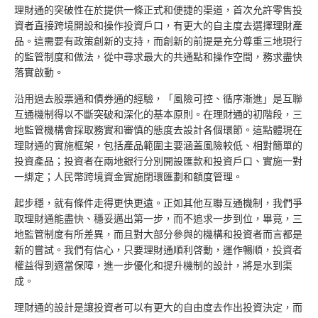
理財通的突破性在於提供一條正式和便捷的渠道，首次允許零售投
資者直接跨境開設和操作投資戶口，有更大的自主度去選擇理財產
品。這需要有政策創新的支持，而創新的前提是充分尊重三地現行
的監管制度和做法，從中尋求最大的共通點和操作空間，務求盡快
落實啟動。
沿用過去股票通和債券通的經驗，「風險可控、循序漸進」是互聯
互通機制得以不斷突破和深化的基本原則。在理財通的初階段，三
地監管機構會採取務實和審慎的態度去設計各個環節。這點體現在
理財通的實施框架，包括產品範圍主要涵蓋風險較低、相對簡單的
投資產品；投資者在兩地銀行分別開設匯款和投資戶口、實施一對
一綁定；人民幣跨境資金實施閉環匯劃和額度管理。
起步穩，就有條件走得更快更遠。正如其他互聯互通機制，我們爭
取理財通能盡快、穩妥邁出第一步，而不追求一步到位，畢竟，三
地監管制度有所差異，而且對大部分參與的機構和投資者而言都是
新的嘗試。我們有信心，只要理財通順利啓動，運作暢順，投資者
權益得到適當保障，進一步優化和提升機制的設計，將是水到渠
成。
理財通的設計是讓投資者可以有更大的自由度去作出投資決定，而