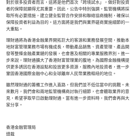
對於很多投資者而言，這將是他們首次「跨境試水」，做好對投資
者的保障就顯得尤其重要。因此，公告中特別強調，監管機構將採
取所有必要措施，建立健全監管合作安排和聯絡協商機制，確保以
保障投資者利益為目的。這方面將是我們與業界磋商實施細節的一
大重點。
理財通將為香港金融業界開拓巨大的客源和業務發展空間，推動本
地財富管理業務市場有機成長，帶動產品銷售、資產管理、產品開
發等整條金融產業鏈的發展，也會惠及相關的專業服務界別。進一
步來說，理財通擴大了香港財富管理業的腹地，為國際金融機構提
供更多誘因在香港設點和投放更多資源，服務內地投資者，進一步
鞏固香港國際金融中心和全球離岸人民幣業務樞紐的地位。
雖然理財通的籌備工作進入直路，但我們並不低估當中的挑戰。未
來數月，我們會和兩地監管機構商討執行細節，也會聽取業界的意
見，希望爭取早日啟動理財通。當有進一步資料時，我們會再與大
家分享。
香港金融管理局
總裁