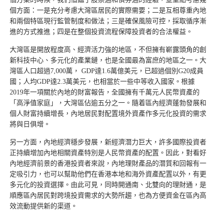
個方面：一是充分考慮大灣區居民的實際需要；二是互相尊重內地
和兩個特區現行監管制度和做法；三是確保風險可控，採取循序漸
進的方式推進；四是在整個投資流程保障投資者的合法權益。
大灣區是開放程度高、經濟活力強的地區，不但擁有嶄露頭角的創
新科技中心、多元化的產業鏈，也是全國最為富庶的地區之一。大
灣區人口超過7,000萬， GDP達1.6萬億美元，已超過個別G20成員
國；人均GDP達2.3萬美元，也相當於一些中等收入國家。根據
2019年一項關於內地的財富報告，全國擁有千萬元人民幣資產的
「高淨值家庭」，大灣區佔逾五分之一。隨着區內經濟蓬勃發展和
個人財富持續增長，內地居民對配置境外資產作多元化投資的需求
將與日俱增。
另一方面，內地經濟穩步發展，新經濟潛力巨大，許多國際投資者
正持續增加內地相關資產特別是人民幣資產的配置。因此，對看好
內地經濟前景的香港投資者來說，內地理財產品的潛質和回報有一
定吸引力，也可以幫助他們在香港本地和海外資產配置以外，有更
多元化的投資選擇。由此可見，同時開通南、北雙向的理財通，是
順應區內居民對跨境投資需求的大勢所趨，也為方便資金在區內高
效流動提供新的渠道。