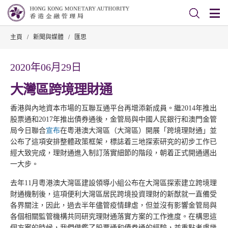
主頁
/
新聞與媒體
/
匯思
2020年06月29日
大灣區跨境理財通
香港與內地資本市場的互聯互通平台再增添新成員。繼2014年推出
股票通和2017年推出債券通後，金管局與中國人民銀行和澳門金管
局今日聯合
宣布
在粵港澳大灣區（大灣區）開展「跨境理財通」並
公布了這項安排整體政策框架，標誌着三地探索研究的初步工作已
經大致完成，理財通進入制訂落實細節的階段，朝着正式開通邁出
一大步。
去年11月粵港澳大灣區建設領導小組公布在大灣區探索建立跨境理
財通機制後，這項便利大灣區居民跨境投資理財的新猷就一直備受
各界關注，因此，過去半年儘管疫情肆虐，但並沒有影響金管局與
各個相關監管機構共同研究理財通落實方案的工作進度。在構思這
個方案的時候，我們借鑑了股票通和債券通的經驗，並重點考慮幾