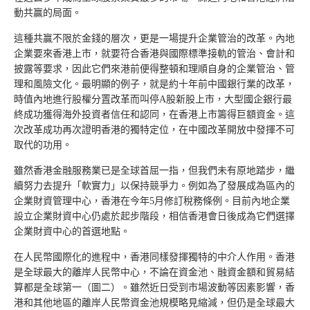
動共贏的局面。
這種共贏不限於金錢的層次，更是一場提升企業管治的改革。內地
企業要來香港上市，就要符合香港與國際標準接軌的管治、會計和
披露等要求，因此它們來港前便得整頓和理順自身的企業管治、管
理和風險文化。最明顯的例子，就是約十年前中國銀行業的改革，
時值內地進行股權分置改革而叫停A股新股上市，大型國企銀行最
終成功獲得海外投資者信任和認同，在香港上市籌得巨額資金。這
次改革成功再次證明香港的獨特定位，在中國改革開放中發揮不可
取代的功用。
雖然香港金融服務業已是全球首屈一指，但我們未有原地踏步，繼
續努力去提升「軟實力」以保持競爭力。例如為了發展成為區內的
企業財資管理中心，香港在今年5月修訂稅務條例。目前內地企業
設立企業財資中心仍處於起步階段，相信香港會日後成為它們選擇
企業財資中心的首選地點。
在人民幣國際化的進程中，香港同樣發揮獨特的中介人作用。香港
是全球最大的離岸人民幣中心，不論在資金池、融資金額和貿易結
算都是全球第一（圖二）。雖然近日受到市場波動等因素影響，香
港和其他地區的離岸人民幣資金池規模略見縮減，但仍是全球最大