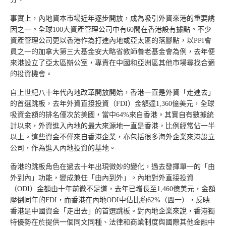
事實上，內地資本市場近年逐步開放，成為吸引外資來港的重要誘
因之一。全球100大資產管理公司中有60間在香港設有據點。不少
資產管理公司更以香港作為打進內地或亞太區的落腳點，以PPI會
員之一的加拿大第三大基金安大略省教師養老基金會為例，去年便
來港設立了亞太區辦公室，專責在中國和亞洲區其他市場尋找合適
的投資機會。
自上世紀八十年代內地改革開放開始，香港一直是外資「走進去」
的首選跳板，去年外資直接投資（FDI）金額達1,360億美元，全球
吸資金額的排名僅次於美國，當中64%來自香港。其實自有數據統
計以來，外資進入內地的最大來源地一直是香港，比例經常佔一半
以上。這些資金不僅來自香港企業，亦包括很多海外企業來港設立
公司，作為進入內地投資的基地。
香港的跳板角色在過去十年出現微妙的變化，過去發揮單一的「由
外到內」功能，變成兼任「由內到外」。內地對外直接投資
（ODI）金額由十年前微不足道，去年已增長至1,460億美元，金額
壓倒同年的FDI，而香港在內地ODI中佔比約62%（圖一），反映
香港是中國資金「走出去」的首選跳板。對內地企業來說，香港獨
特優勢在於提供一個同文同種、法律和商業制度與國際其他金融中