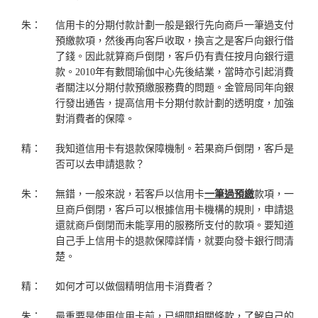
朱：
信用卡的分期付款計劃一般是銀行先向商戶一筆過支付
預繳款項，然後再向客戶收取，換言之是客戶向銀行借
了錢。因此就算商戶倒閉，客戶仍有責任按月向銀行還
款。2010年有數間瑜伽中心先後結業，當時亦引起消費
者關注以分期付款預繳服務費的問題。金管局同年向銀
行發出通告，提高信用卡分期付款計劃的透明度，加強
對消費者的保障。
精：
我知道信用卡有退款保障機制。若果商戶倒閉，客戶是
否可以去申請退款？
朱：
無錯，一般來說，若客戶以信用卡
一筆過預繳
款項，一
旦商戶倒閉，客戶可以根據信用卡機構的規則，申請退
還就商戶倒閉而未能享用的服務所支付的款項。要知道
自己手上信用卡的退款保障詳情，就要向發卡銀行問清
楚。
精：
如何才可以做個精明信用卡消費者？
朱：
最重要是使用信用卡前，已細閱相關條款，了解自己的