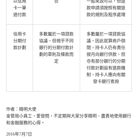
以信用
否
一般來說可以，但退
卡一筆
款申請須按照有關退
過付款
款的規則及程序處理
信用卡
多數屬於一項貸款
多數屬於一項貸款協
分期付
協議，但視乎不同
議，因此就算商戶倒
款計劃
銀行的分期付款計
閉，持卡人仍有責任
劃的章則及條款而
按月向銀行供款，但
定
亦有部分銀行的分期
付款計劃設有退款機
制，持卡人應向有關
發卡銀行查詢
作者：精明大使
金管局小員工，愛發問，不定期與大家分享精明、盡責地使用銀行
和金融服務的心得。
2016年7月7日