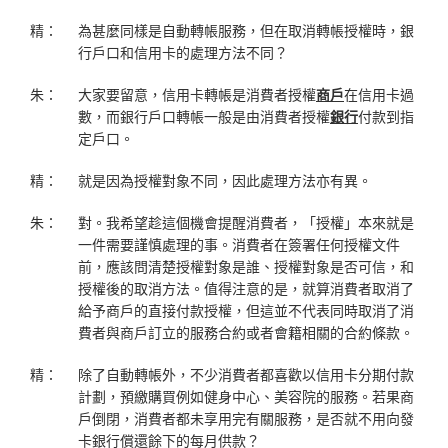
精：
為甚麼同樣是自動轉帳服務，但在取消轉帳授權時，銀
行戶口和信用卡的處理方法不同？
朱：
大家要留意，信用卡轉帳是消費者授權
商戶
在信用卡過
數，而銀行戶口轉帳一般是由消費者授權
銀行
付款到指
定戶口。
精：
就是因為授權對象不同，因此處理方法亦有異。
朱：
對。我希望趁這個機會提醒消費者，「授權」本來就是
一件需要謹慎處理的事。消費者在簽署任何授權文件
前，應該問清楚授權對象是誰、授權對象是否可信，和
授權後的取消方法。值得注意的是，就算消費者取消了
給予商戶的直接付款授權，但這並不代表同時取消了消
費者與商戶訂立的服務合約或者會籍相關的合約條款。
精：
除了自動轉帳外，不少消費者都喜歡以信用卡分期付款
計劃，預繳購買例如健身中心、美容院的服務。若果商
戶倒閉，消費者都未享用完有關服務，是否就不用向發
卡銀行償還餘下的每月供款？