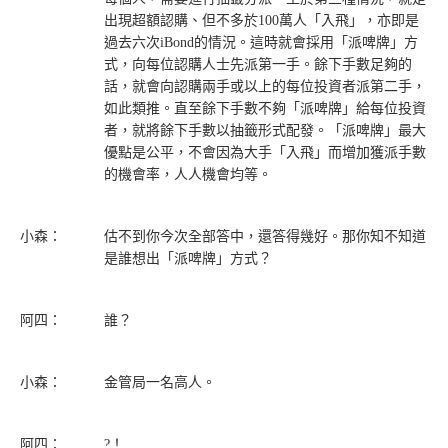
出現超額認購、但不多於100萬人「入飛」，亦即是
過去六次iBond的情況。這時就會採用「派啤牌」方
式，向每位認購人士先派第一手。餘下手數足夠的
話，就會向認購兩手或以上的每位投資者派第二手，
如此類推。直至餘下手數不夠「派啤牌」給每位投資
者，就將餘下手數以抽籤形式配發。「派啤牌」最大
優點是公平，不會因為大手「入飛」而增加獲派手數
的機會率，人人機會均等。
小森：
估不到你今次全部答中，還答得幾好。那你知不知道
是誰想出「派啤牌」方式？
阿四：
誰？
小森：
金管局一名高人。
阿四：
?！