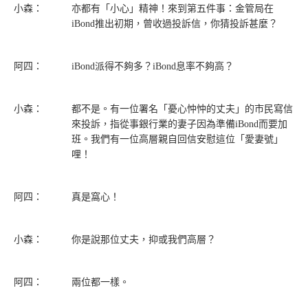
小森：
亦都有「小心」精神！來到第五件事：金管局在
iBond推出初期，曾收過投訴信，你猜投訴甚麼？
阿四：
iBond派得不夠多？iBond息率不夠高？
小森：
都不是。有一位署名「憂心忡忡的丈夫」的市民寫信
來投訴，指從事銀行業的妻子因為準備iBond而要加
班。我們有一位高層親自回信安慰這位「愛妻號」
哩！
阿四：
真是窩心！
小森：
你是說那位丈夫，抑或我們高層？
阿四：
兩位都一樣。