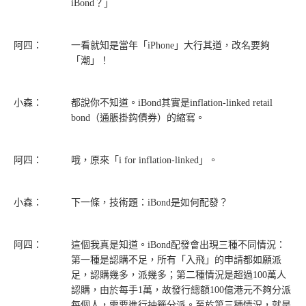
iBond？」
阿四：
一看就知是當年「iPhone」大行其道，改名要夠
「潮」！
小森：
都說你不知道。iBond其實是inflation-linked retail
bond（通脹掛鈎債券）的縮寫。
阿四：
哦，原來「i for inflation-linked」。
小森：
下一條，技術題：iBond是如何配發？
阿四：
這個我真是知道。iBond配發會出現三種不同情況：
第一種是認購不足，所有「入飛」的申請都如願派
足，認購幾多，派幾多；第二種情況是超過100萬人
認購，由於每手1萬，故發行總額100億港元不夠分派
每個人，需要進行抽籤分派。至於第三種情況，就是