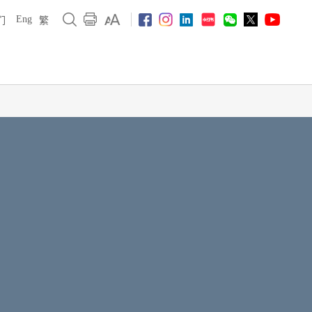
Eng
们
繁