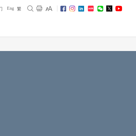
Eng
们
繁