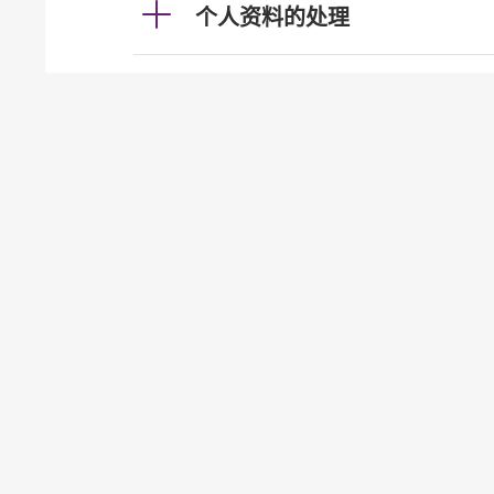
个人资料的处理
利率及汇率
投资服务
发牌事宜（认可机构证券业务
贷款
按揭
加强柜员机服务的保安措施