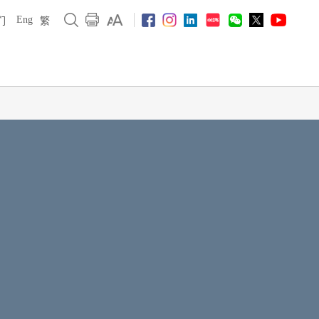
Eng
们
繁