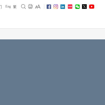
Eng
们
繁